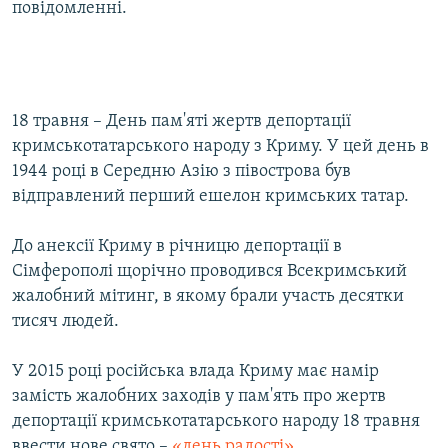
повідомленні.
18 травня – День пам'яті жертв депортації
кримськотатарського народу з Криму. У цей день в
1944 році в Середню Азію з півострова був
відправлений перший ешелон кримських татар.
До анексії Криму в річницю депортації в
Сімферополі щорічно проводився Всекримський
жалобний мітинг, в якому брали участь десятки
тисяч людей.
У 2015 році російська влада Криму має намір
замість жалобних заходів у пам'ять про жертв
депортації кримськотатарського народу 18 травня
ввести нове свято –
«день радості»
.