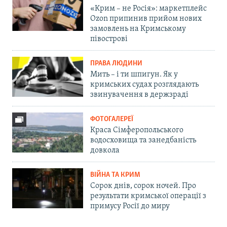
«Крим – не Росія»: маркетплейс
Ozon припинив прийом нових
замовлень на Кримському
півострові
ПРАВА ЛЮДИНИ
Мить – і ти шпигун. Як у
кримських судах розглядають
звинувачення в держзраді
ФОТОГАЛЕРЕЇ
Краса Сімферопольського
водосховища та занедбаність
довкола
ВІЙНА ТА КРИМ
Сорок днів, сорок ночей. Про
результати кримської операції з
примусу Росії до миру