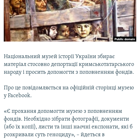
ВІДЕОУРОКИ «ELIFBE»
Русский
СВІДЧЕННЯ ОКУПАЦІЇ
Qırımtatar
УКРАЇНСЬКА ПРОБЛЕМА КРИМУ
ДОЛУЧАЙСЯ!
ІНФОГРАФІКА
Національний музей історії України збирає
матеріал стосовно депортації кримськотатарського
Усі сайти RFE/RL
народу і просить допомогти з поповненням фондів.
Про це повідомляється на офіційній сторінці музею
у Facebook.
«Є прохання допомогти музею з поповненням
фондів. Необхідно зібрати фотографії, документи
(або їх копії), листи та інші наочні експонати, які б
розкривали суть геноциду», – йдеться в