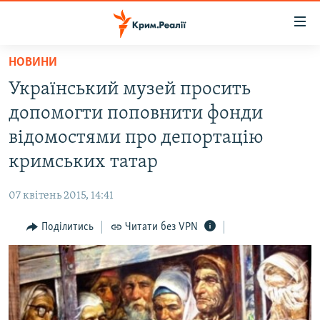
Доступність
посилання
Перейти
НОВИНИ
до
НОВИНИ
Український музей просить
основного
ВОДА.КРИМ
матеріалу
допомогти поповнити фонди
ВІДЕО ТА ФОТО
Перейти
відомостями про депортацію
до
ПОЛІТИКА
кримських татар
основної
БЛОГИ
навігації
07 квітень 2015, 14:41
Перейти
ПОГЛЯД
до
Поділитись
Читати без VPN
ІНТЕРВ'Ю
пошуку
ВСЕ ЗА ДЕНЬ
СПЕЦПРОЕКТИ
ЯК ОБІЙТИ БЛОКУВАННЯ
ДЕПОРТАЦІЯ