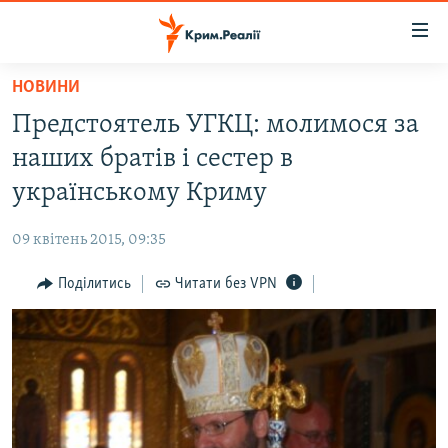
Доступність
посилання
Перейти
НОВИНИ
до
НОВИНИ
Предстоятель УГКЦ: молимося за
основного
ВОДА.КРИМ
матеріалу
наших братів і сестер в
ВІДЕО ТА ФОТО
Перейти
українському Криму
до
ПОЛІТИКА
основної
09 квітень 2015, 09:35
БЛОГИ
навігації
Перейти
Поділитись
Читати без VPN
ПОГЛЯД
до
ІНТЕРВ'Ю
пошуку
ВСЕ ЗА ДЕНЬ
СПЕЦПРОЕКТИ
ЯК ОБІЙТИ БЛОКУВАННЯ
ДЕПОРТАЦІЯ