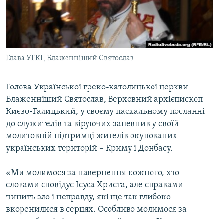
ВІДЕОУРОКИ «ELIFBE»
Русский
СВІДЧЕННЯ ОКУПАЦІЇ
Qırımtatar
УКРАЇНСЬКА ПРОБЛЕМА КРИМУ
Глава УГКЦ Блаженніший Святослав
ДОЛУЧАЙСЯ!
ІНФОГРАФІКА
Голова Української греко-католицької церкви
Блаженніший Святослав, Верховний архієпископ
Усі сайти RFE/RL
Києво-Галицький, у своєму пасхальному посланні
до служителів та віруючих запевнив у своїй
молитовній підтримці жителів окупованих
українських територій – Криму і Донбасу.
«Ми молимося за навернення кожного, хто
словами сповідує Ісуса Христа, але справами
чинить зло і неправду, які ще так глибоко
вкоренилися в серцях. Особливо молимося за