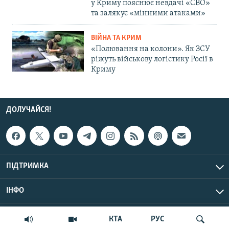
у Криму пояснює невдачі «СВО»
та залякує «мінними атаками»
ВІЙНА ТА КРИМ
«Полювання на колони». Як ЗСУ
ріжуть військову логістику Росії в
Криму
ДОЛУЧАЙСЯ!
ПІДТРИМКА
ІНФО
© Крим.Реалії, 2026 | Усі права застережено.
КТА
РУС