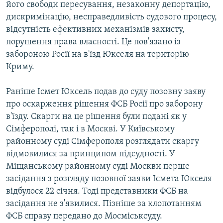
його свободи пересування, незаконну депортацію,
дискримінацію, несправедливість судового процесу,
відсутність ефективних механізмів захисту,
порушення права власності. Це пов'язано із
забороною Росії на в'їзд Юкселя на територію
Криму.
Раніше Ісмет Юксель подав до суду позовну заяву
про оскарження рішення ФСБ Росії про заборону
в'їзду. Скарги на це рішення були подані як у
Сімферополі, так і в Москві. У Київському
районному суді Сімферополя розглядати скаргу
відмовилися за принципом підсудності. У
Міщанському районному суді Москви перше
засідання з розгляду позовної заяви Ісмета Юкселя
відбулося 22 січня. Тоді представники ФСБ на
засідання не з'явилися. Пізніше за клопотанням
ФСБ справу передано до Мосміськсуду.