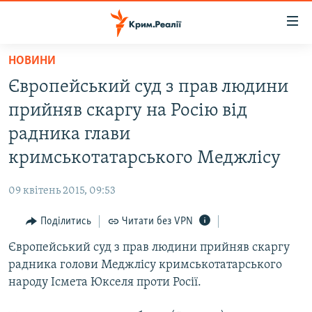
Доступність
посилання
Перейти
НОВИНИ
до
НОВИНИ
Європейський суд з прав людини
основного
ВОДА.КРИМ
матеріалу
прийняв скаргу на Росію від
ВІДЕО ТА ФОТО
Перейти
радника глави
до
ПОЛІТИКА
кримськотатарського Меджлісу
основної
БЛОГИ
навігації
09 квітень 2015, 09:53
Перейти
ПОГЛЯД
до
Поділитись
Читати без VPN
ІНТЕРВ'Ю
пошуку
Європейський суд з прав людини прийняв скаргу
ВСЕ ЗА ДЕНЬ
радника голови Меджлісу кримськотатарського
СПЕЦПРОЕКТИ
народу Ісмета Юкселя проти Росії.
ЯК ОБІЙТИ БЛОКУВАННЯ
ДЕПОРТАЦІЯ