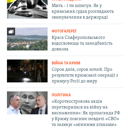
Мить – і ти шпигун. Як у
кримських судах розглядають
звинувачення в держзраді
ФОТОГАЛЕРЕЇ
Краса Сімферопольського
водосховища та занедбаність
довкола
ВІЙНА ТА КРИМ
Сорок днів, сорок ночей. Про
результати кримської операції з
примусу Росії до миру
ПОЛІТИКА
«Короткострокова акція
перетворилася на війну на
виснаження»: Як пропаганда РФ
у Криму пояснює невдачі «СВО»
та залякує «мінними атаками»