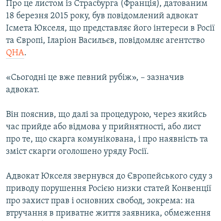
Про це листом із Страсбурга (Франція), датованим
ВІДЕОУРОКИ «ELIFBE»
18 березня 2015 року, був повідомлений адвокат
Русский
СВІДЧЕННЯ ОКУПАЦІЇ
Ісмета Юкселя, що представляє його інтереси в Росії
Qırımtatar
та Європі, Іларіон Васильєв, повідомляє агентство
УКРАЇНСЬКА ПРОБЛЕМА КРИМУ
QHA
.
ДОЛУЧАЙСЯ!
ІНФОГРАФІКА
«Сьогодні це вже певний рубіж», – зазначив
адвокат.
Усі сайти RFE/RL
Він пояснив, що далі за процедурою, через якийсь
час прийде або відмова у прийнятності, або лист
про те, що скарга комунікована, і про наявність та
зміст скарги оголошено уряду Росії.
Адвокат Юкселя звернувся до Європейського суду з
приводу порушення Росією низки статей Конвенції
про захист прав і основних свобод, зокрема: на
втручання в приватне життя заявника, обмеження