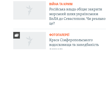
ВІЙНА ТА КРИМ
ДОЛУЧАЙСЯ!
Російська влада обіцяє закрити
морський шлях українським
БпЛА до Севастополя. Чи реально
це?
ФОТОГАЛЕРЕЇ
Усі сайти RFE/RL
Краса Сімферопольського
водосховища та занедбаність
довкола
ПІДТРИМКА
ІНФО
Ваше відео і фото
Крим.Реалії
Радіо
Передрук