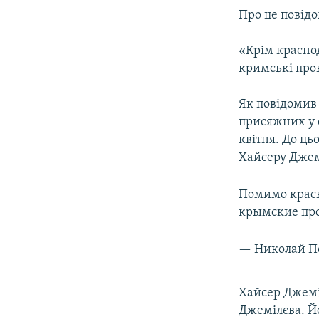
ВІДЕОУРОКИ «ELIFBE»
Про це повід
СВІДЧЕННЯ ОКУПАЦІЇ
«Крім краснод
УКРАЇНСЬКА ПРОБЛЕМА КРИМУ
кримські прок
ІНФОГРАФІКА
Як повідомив
присяжних у с
квітня. До ць
Хайсеру Джем
Помимо красн
крымские про
— Николай П
Хайсер Джемі
Джемілєва. Йо