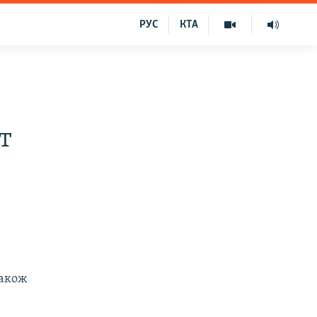
РУС
КТА
т
також