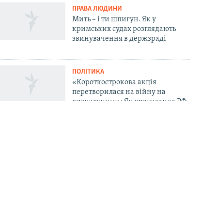
ПРАВА ЛЮДИНИ
Мить – і ти шпигун. Як у
кримських судах розглядають
звинувачення в держзраді
ПОЛІТИКА
«Короткострокова акція
перетворилася на війну на
виснаження»: Як пропаганда РФ
у Криму пояснює невдачі «СВО»
та залякує «мінними атаками»