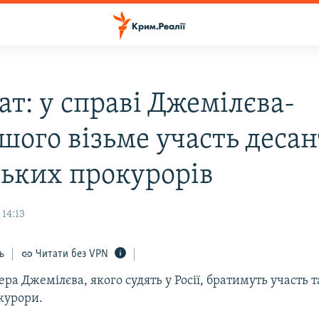
ат: у справі Джемілєва-
шого візьме участь десан
ьких прокурорів
 14:13
ь
Читати без VPN
ера Джемілєва, якого судять у Росії, братимуть участь 
курори.