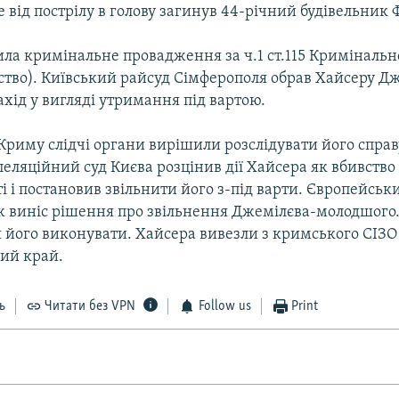
е від пострілу в голову загинув 44-річний будівельник 
ила кримінальне провадження за ч.1 ст.115 Кримінальн
ство). Київський райсуд Сімферополя обрав Хайсеру Д
хід у вигляді утримання під вартою.
 Криму слідчі органи вирішили розслідувати його справ
пеляційний суд Києва розцінив дії Хайсера як вбивство 
 і постановив звільнити його з-під варти. Європейськи
 виніс рішення про звільнення Джемілєва-молодшого.
 його виконувати. Хайсера вивезли з кримського СІЗО
ий край.
ь
Читати без VPN
Follow us
Print