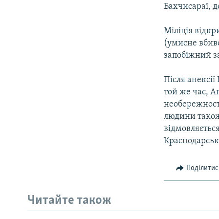
Бахчисараї, д
Міліція відкр
(умисне вбив
запобіжний за
Після анексії
той же час, А
необережності
людини також
відмовляється
Краснодарськ
Поділитис
Русский
Читайте також
Qırımtatar