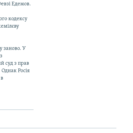
Февзі Едемов.
ого кодексу
жемілєву
у заново. У
з
й суд з прав
 Однак Росія
 в