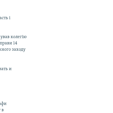
сть і
мував колегію
справи 14
жного заходу
вать и
афи
 в