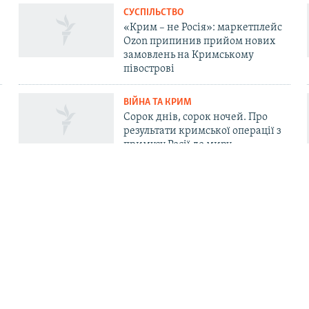
СУСПІЛЬСТВО
«Крим – не Росія»: маркетплейс
Ozon припинив прийом нових
замовлень на Кримському
півострові
ВІЙНА ТА КРИМ
Сорок днів, сорок ночей. Про
результати кримської операції з
примусу Росії до миру
ДОЛУЧАЙСЯ!
. Про нас