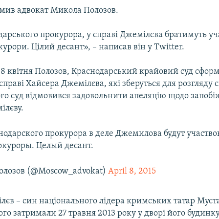
омив адвокат Микола Полозов.
арського прокурора, у справі Джемілєва братимуть уча
урори. Цілий десант», – написав він у Twitter.
 8 квітня Полозов, Краснодарський крайовий суд сфор
праві Хайсера Джемілєва, які зберуться для розгляду 
ого суд відмовився задовольнити апеляцію щодо запобі
ілєву.
одарского прокурора в деле Джемилова будут участво
куроры. Целый десант.
олозов (@Moscow_advokat)
April 8, 2015
лєв – син національного лідера кримських татар Муст
го затримали 27 травня 2013 року у дворі його будинку