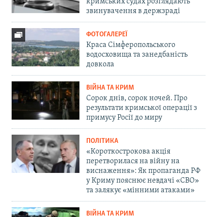
кримських судах розглядають
звинувачення в держзраді
ФОТОГАЛЕРЕЇ
Краса Сімферопольського
водосховища та занедбаність
довкола
ВІЙНА ТА КРИМ
Сорок днів, сорок ночей. Про
результати кримської операції з
примусу Росії до миру
ПОЛІТИКА
«Короткострокова акція
перетворилася на війну на
виснаження»: Як пропаганда РФ
у Криму пояснює невдачі «СВО»
та залякує «мінними атаками»
ВІЙНА ТА КРИМ