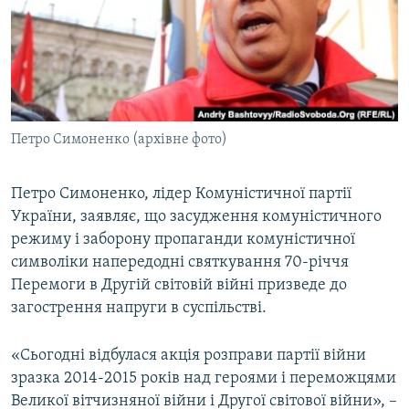
ВІДЕОУРОКИ «ELIFBE»
Русский
СВІДЧЕННЯ ОКУПАЦІЇ
Qırımtatar
УКРАЇНСЬКА ПРОБЛЕМА КРИМУ
ДОЛУЧАЙСЯ!
ІНФОГРАФІКА
Петро Симоненко (архівне фото)
Петро Симоненко, лідер Комуністичної партії
Усі сайти RFE/RL
України, заявляє, що засудження комуністичного
режиму і заборону пропаганди комуністичної
символіки напередодні святкування 70-річчя
Перемоги в Другій світовій війні призведе до
загострення напруги в суспільстві.
«Сьогодні відбулася акція розправи партії війни
зразка 2014-2015 років над героями і переможцями
Великої вітчизняної війни і Другої світової війни», –