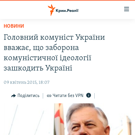
Доступність
посилання
Перейти
НОВИНИ
до
НОВИНИ
Головний комуніст України
основного
ВОДА.КРИМ
матеріалу
вважає, що заборона
ВІДЕО ТА ФОТО
Перейти
комуністичної ідеології
до
ПОЛІТИКА
зашкодить Україні
основної
БЛОГИ
навігації
09 квітень 2015, 18:07
Перейти
ПОГЛЯД
до
Поділитись
Читати без VPN
ІНТЕРВ'Ю
пошуку
ВСЕ ЗА ДЕНЬ
СПЕЦПРОЕКТИ
ЯК ОБІЙТИ БЛОКУВАННЯ
ДЕПОРТАЦІЯ