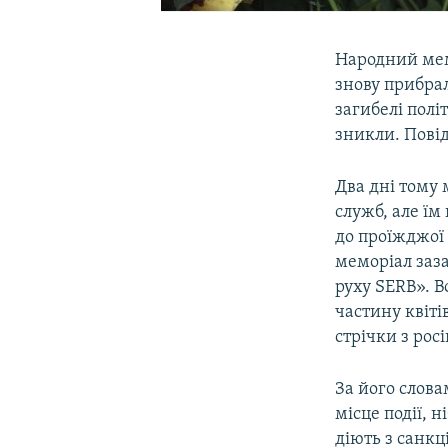
Народний мем
знову прибрал
загибелі полі
зникли. Повід
Два дні тому
служб, але їм
до проїжджої 
меморіал заза
руху SERB». 
частину квіті
стрічки з росі
За його слова
місце події, 
діють з санкц