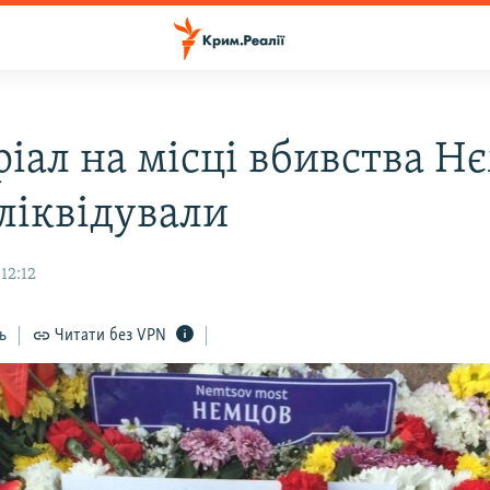
іал на місці вбивства Н
 ліквідували
12:12
ь
Читати без VPN