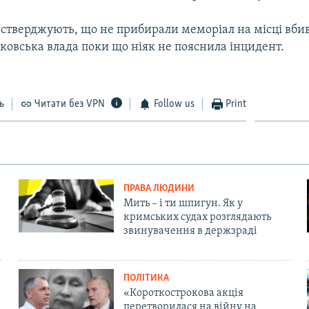
 стверджують, що не прибирали меморіал на місці вби
ковська влада поки що ніяк не пояснила інцидент.
ь
Читати без VPN
Follow us
Print
ПРАВА ЛЮДИНИ
Мить – і ти шпигун. Як у
кримських судах розглядають
звинувачення в держзраді
ПОЛІТИКА
«Короткострокова акція
перетворилася на війну на