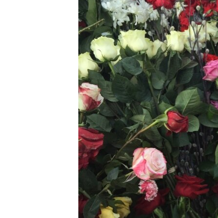
ВІДЕОУРОКИ «ELIFBE»
СВІДЧЕННЯ ОКУПАЦІЇ
УКРАЇНСЬКА ПРОБЛЕМА КРИМУ
ІНФОГРАФІКА