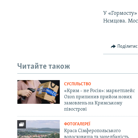
У «Гормосту»
Нємцова. Мос
Поділитис
Читайте також
СУСПІЛЬСТВО
«Крим – не Росія»: маркетплейс
Ozon припинив прийом нових
замовлень на Кримському
півострові
ФОТОГАЛЕРЕЇ
Краса Сімферопольського
водосховища та занедбаність