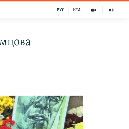
РУС
КТА
ємцова