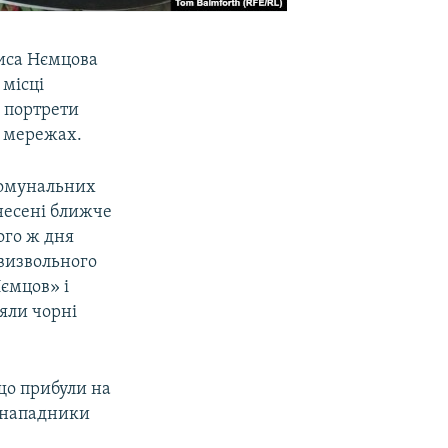
риса Нємцова
 місці
і портрети
х мережах.
комунальних
несені ближче
ого ж дня
 визвольного
ємцов» і
яли чорні
що прибули на
о нападники