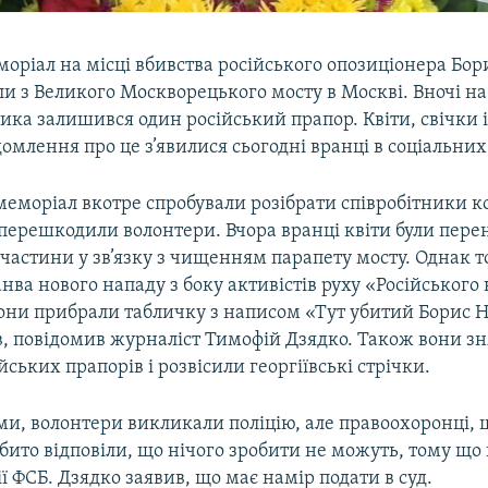
оріал на місці вбивства російського опозиціонера Бо
и з Великого Москворецького мосту в Москві. Вночі на
тика залишився один російський прапор. Квіти, свічки 
омлення про це з’явилися сьогодні вранці в соціальни
 меморіал вкотре спробували розібрати співробітники 
 перешкодили волонтери. Вчора вранці квіти були пере
частини у зв’язку з чищенням парапету мосту. Однак т
нва нового нападу з боку активістів руху «Російського
Вони прибрали табличку з написом «Тут убитий Борис Н
в, повідомив журналіст Тимофій Дзядко. Також вони зн
йських прапорів і розвісили георгіївські стрічки.
ми, волонтери викликали поліцію, але правоохоронці, 
нібито відповіли, що нічого зробити не можуть, тому щ
ії ФСБ. Дзядко заявив, що має намір подати в суд.