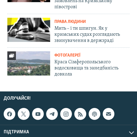
замовлень на Кримському
півострові
ПРАВА ЛЮДИНИ
Мить – і ти шпигун. Як у
кримських судах розглядають
звинувачення в держзраді
ФОТОГАЛЕРЕЇ
Краса Сімферопольського
водосховища та занедбаність
довкола
ДОЛУЧАЙСЯ!
ПІДТРИМКА