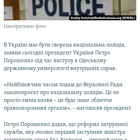
ВІДЕОУРОКИ «ELIFBE»
Русский
СВІДЧЕННЯ ОКУПАЦІЇ
Qırımtatar
Ілюстративне фото
УКРАЇНСЬКА ПРОБЛЕМА КРИМУ
ДОЛУЧАЙСЯ!
ІНФОГРАФІКА
В Україні має бути сворена національна поліція,
заявив сьогодні президент України Петро
Порошенко під час виступу в Одеському
Усі сайти RFE/RL
державному університеті внутрішніх справ.
«Найближчим часом подам до Верховної Ради
законопроект про національну поліцію. Це не
просто зміна назви – це буде інше обличчя
правоохоронних органів», – наголосив президент.
Петро Порошенко додав, що реформа патрульної
служби, яку очолює перший заступник міністра