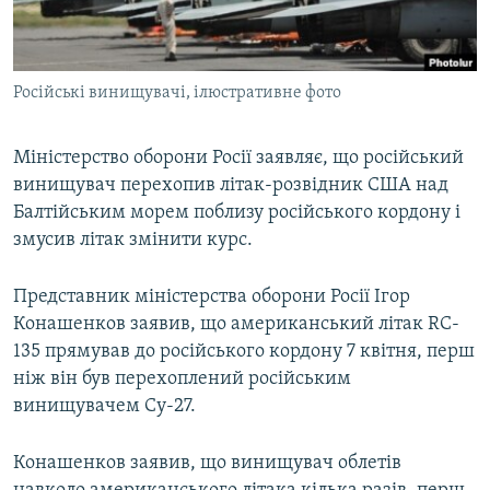
ВІДЕОУРОКИ «ELIFBE»
Русский
СВІДЧЕННЯ ОКУПАЦІЇ
Qırımtatar
Російські винищувачі, ілюстративне фото
УКРАЇНСЬКА ПРОБЛЕМА КРИМУ
ДОЛУЧАЙСЯ!
ІНФОГРАФІКА
Міністерство оборони Росії заявляє, що російський
винищувач перехопив літак-розвідник США над
Балтійським морем поблизу російського кордону і
Усі сайти RFE/RL
змусив літак змінити курс.
Представник міністерства оборони Росії Ігор
Конашенков заявив, що американський літак RC-
135 прямував до російського кордону 7 квітня, перш
ніж він був перехоплений російським
винищувачем Су-27.
Конашенков заявив, що винищувач облетів