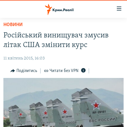
Доступність
посилання
Перейти
НОВИНИ
до
НОВИНИ
Російський винищувач змусив
основного
ВОДА.КРИМ
матеріалу
літак США змінити курс
ВІДЕО ТА ФОТО
Перейти
до
11 квітень 2015, 16:03
ПОЛІТИКА
основної
БЛОГИ
Поділитись
Читати без VPN
навігації
Перейти
ПОГЛЯД
до
ІНТЕРВ'Ю
пошуку
ВСЕ ЗА ДЕНЬ
СПЕЦПРОЕКТИ
ЯК ОБІЙТИ БЛОКУВАННЯ
ДЕПОРТАЦІЯ