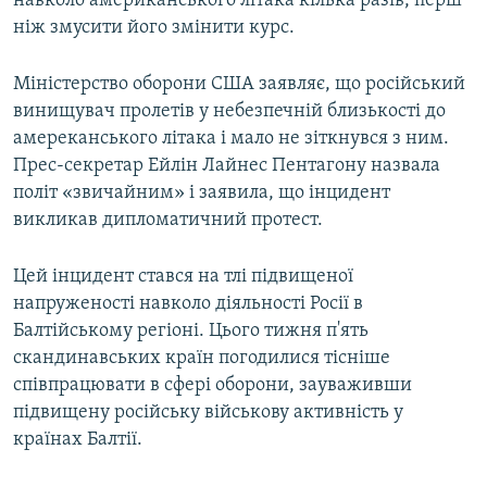
навколо американського літака кілька разів, перш
ніж змусити його змінити курс.
Міністерство оборони США заявляє, що російський
винищувач пролетів у небезпечній близькості до
амереканського літака і мало не зіткнувся з ним.
Прес-секретар Ейлін Лайнес Пентагону назвала
політ «звичайним» і заявила, що інцидент
викликав дипломатичний протест.
Цей інцидент стався на тлі підвищеної
напруженості навколо діяльності Росії в
Балтійському регіоні. Цього тижня п'ять
скандинавських країн погодилися тісніше
співпрацювати в сфері оборони, зауваживши
підвищену російську військову активність у
країнах Балтії.