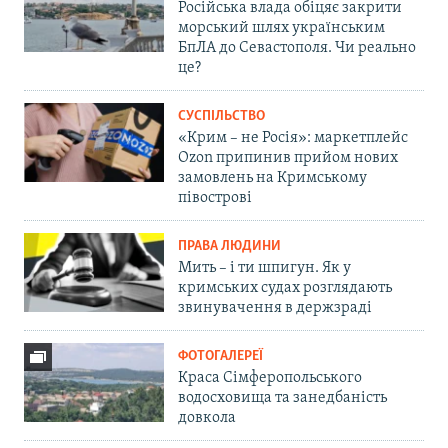
Російська влада обіцяє закрити
морський шлях українським
БпЛА до Севастополя. Чи реально
це?
СУСПІЛЬСТВО
«Крим – не Росія»: маркетплейс
Ozon припинив прийом нових
замовлень на Кримському
півострові
ПРАВА ЛЮДИНИ
Мить – і ти шпигун. Як у
кримських судах розглядають
звинувачення в держзраді
ФОТОГАЛЕРЕЇ
Краса Сімферопольського
водосховища та занедбаність
довкола