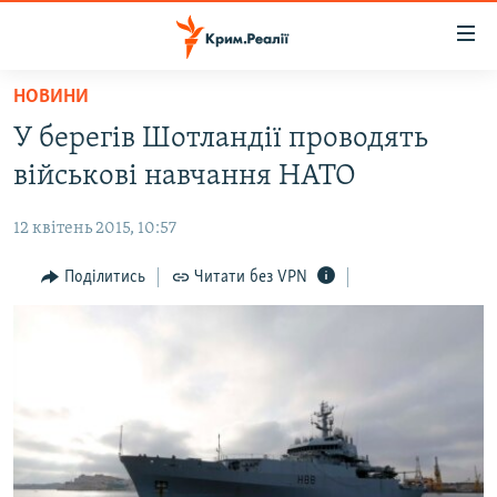
Доступність
посилання
Перейти
НОВИНИ
до
НОВИНИ
У берегів Шотландії проводять
основного
ВОДА.КРИМ
матеріалу
військові навчання НАТО
ВІДЕО ТА ФОТО
Перейти
до
12 квітень 2015, 10:57
ПОЛІТИКА
основної
БЛОГИ
Поділитись
Читати без VPN
навігації
Перейти
ПОГЛЯД
до
ІНТЕРВ'Ю
пошуку
ВСЕ ЗА ДЕНЬ
СПЕЦПРОЕКТИ
ЯК ОБІЙТИ БЛОКУВАННЯ
ДЕПОРТАЦІЯ