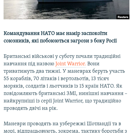
ВІДЕОУРОКИ «ELIFBE»
Русский
СВІДЧЕННЯ ОКУПАЦІЇ
Qırımtatar
УКРАЇНСЬКА ПРОБЛЕМА КРИМУ
Командування НАТО має намір заспокоїти
ДОЛУЧАЙСЯ!
ІНФОГРАФІКА
союзників, які побоюються загрози з боку Росії
Британські військові у суботу почали традиційні
навчання
під назвою
Joint Warrior.
Вони
Усі сайти RFE/RL
триватимуть два тижні.
У маневрах беруть участь
55 кораблів, 70 літаків і вертольотів, 13 тісяч
моряків, солдатів і льотчиків із 15 країн НАТО. Як
повідомляють британські ЗМІ, нинішні навчання –
найкрупніші із серії Joint Warrior, що традиційно
проводять двічі на рік.
Маневри проводять на узбережжі Шотландії та в
морі, відпрацьовують, зокрема, тактику боротьби з