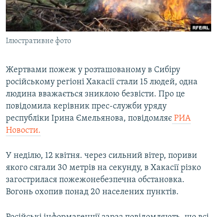
ВІДЕОУРОКИ «ELIFBE»
Русский
СВІДЧЕННЯ ОКУПАЦІЇ
Qırımtatar
Ілюстративне фото
УКРАЇНСЬКА ПРОБЛЕМА КРИМУ
ДОЛУЧАЙСЯ!
ІНФОГРАФІКА
Жертвами пожеж у розташованому в Сибіру
російському регіоні Хакасії стали 15 людей, одна
людина вважається зниклою безвісти. Про це
Усі сайти RFE/RL
повідомила керівник прес-служби уряду
республіки Ірина Ємельянова, повідомляє
РИА
Новости.
У неділю, 12 квітня. через сильний вітер, пориви
якого сягали 30 метрів на секунду, в Хакасії різко
загострилася пожежонебезпечна обстановка.
Вогонь охопив понад 20 населених пунктів.