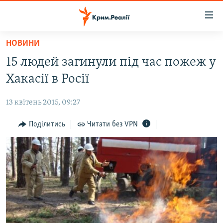
Доступність
посилання
Перейти
НОВИНИ
до
НОВИНИ
15 людей загинули під час пожеж у
основного
ВОДА.КРИМ
матеріалу
Хакасії в Росії
ВІДЕО ТА ФОТО
Перейти
до
13 квітень 2015, 09:27
ПОЛІТИКА
основної
БЛОГИ
Поділитись
Читати без VPN
навігації
Перейти
ПОГЛЯД
до
ІНТЕРВ'Ю
пошуку
ВСЕ ЗА ДЕНЬ
СПЕЦПРОЕКТИ
ЯК ОБІЙТИ БЛОКУВАННЯ
ДЕПОРТАЦІЯ