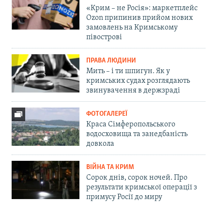
«Крим – не Росія»: маркетплейс
Ozon припинив прийом нових
замовлень на Кримському
півострові
ПРАВА ЛЮДИНИ
Мить – і ти шпигун. Як у
кримських судах розглядають
звинувачення в держзраді
ФОТОГАЛЕРЕЇ
Краса Сімферопольського
водосховища та занедбаність
довкола
ВІЙНА ТА КРИМ
Сорок днів, сорок ночей. Про
результати кримської операції з
примусу Росії до миру