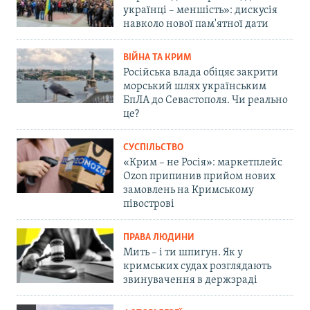
українці – меншість»: дискусія
навколо нової пам'ятної дати
ВІЙНА ТА КРИМ
Російська влада обіцяє закрити
морський шлях українським
БпЛА до Севастополя. Чи реально
це?
СУСПІЛЬСТВО
«Крим – не Росія»: маркетплейс
Ozon припинив прийом нових
замовлень на Кримському
півострові
ПРАВА ЛЮДИНИ
Мить – і ти шпигун. Як у
кримських судах розглядають
звинувачення в держзраді