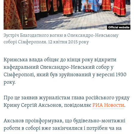
ВІДЕОУРОКИ «ELIFBE»
Русский
СВІДЧЕННЯ ОКУПАЦІЇ
Qırımtatar
УКРАЇНСЬКА ПРОБЛЕМА КРИМУ
Зустріч Благодатного вогню в Олександро-Невському
ДОЛУЧАЙСЯ!
ІНФОГРАФІКА
соборі Сімферополя. 12 квітня 2015 року
Кримська влада обіцяє до кінця року відкрити
Усі сайти RFE/RL
кафедральний Олександро-Невський собор у
Сімферополі, який був зруйнований у вересні 1930
року.
Про це заявив журналістам глава російського уряду
Криму Сергій Аксьонов, повідомляє
РИА Новости
.
Аксьнов проінформував, що будівельно-монтажні
роботи в соборі вже закінчилися і потрібен ча на