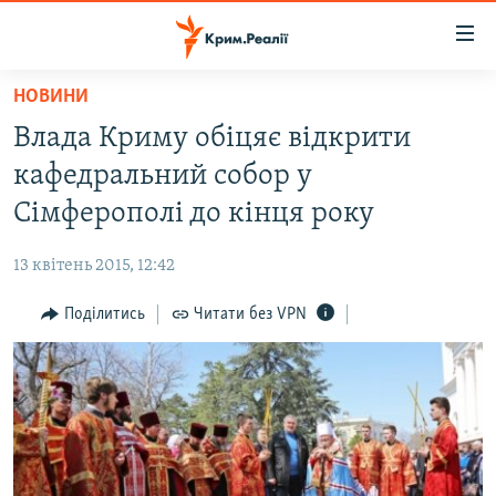
Доступність
посилання
Перейти
НОВИНИ
до
НОВИНИ
Влада Криму обіцяє відкрити
основного
ВОДА.КРИМ
матеріалу
кафедральний собор у
ВІДЕО ТА ФОТО
Перейти
Сімферополі до кінця року
до
ПОЛІТИКА
основної
13 квітень 2015, 12:42
БЛОГИ
навігації
Перейти
Поділитись
Читати без VPN
ПОГЛЯД
до
ІНТЕРВ'Ю
пошуку
ВСЕ ЗА ДЕНЬ
СПЕЦПРОЕКТИ
ЯК ОБІЙТИ БЛОКУВАННЯ
ДЕПОРТАЦІЯ