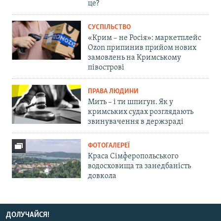
це?
СУСПІЛЬСТВО
«Крим – не Росія»: маркетплейс
Ozon припинив прийом нових
замовлень на Кримському
півострові
ПРАВА ЛЮДИНИ
Мить – і ти шпигун. Як у
кримських судах розглядають
звинувачення в держзраді
ФОТОГАЛЕРЕЇ
Краса Сімферопольського
водосховища та занедбаність
довкола
ДОЛУЧАЙСЯ!