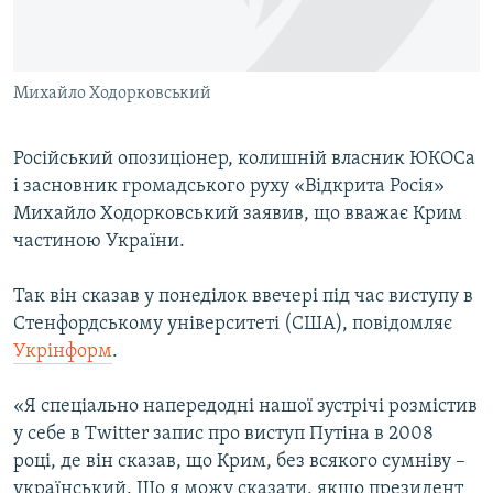
ВІДЕОУРОКИ «ELIFBE»
Русский
СВІДЧЕННЯ ОКУПАЦІЇ
Qırımtatar
Михайло Ходорковський
УКРАЇНСЬКА ПРОБЛЕМА КРИМУ
ДОЛУЧАЙСЯ!
ІНФОГРАФІКА
Російський опозиціонер, колишній власник ЮКОСа
і засновник громадського руху «Відкрита Росія»
Михайло Ходорковський заявив, що вважає Крим
Усі сайти RFE/RL
частиною України.
Так він сказав у понеділок ввечері під час виступу в
Стенфордському університеті (США), повідомляє
Укрінформ
.
«Я спеціально напередодні нашої зустрічі розмістив
у себе в Twitter запис про виступ Путіна в 2008
році, де він сказав, що Крим, без всякого сумніву –
український. Що я можу сказати, якщо президент