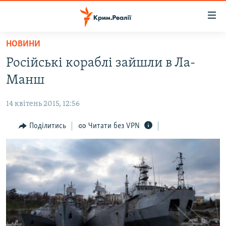
Доступність
посилання
Перейти
НОВИНИ
до
НОВИНИ
Російські кораблі зайшли в Ла-
основного
ВОДА.КРИМ
матеріалу
Манш
ВІДЕО ТА ФОТО
Перейти
до
14 квітень 2015, 12:56
ПОЛІТИКА
основної
БЛОГИ
Поділитись
Читати без VPN
навігації
Перейти
ПОГЛЯД
до
ІНТЕРВ'Ю
пошуку
ВСЕ ЗА ДЕНЬ
СПЕЦПРОЕКТИ
ЯК ОБІЙТИ БЛОКУВАННЯ
ДЕПОРТАЦІЯ