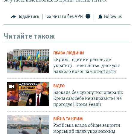
за участі військових із країн-членів НАТО.
Поділитись
Читати без VPN
Follow us
Читайте також
ПРАВА ЛЮДИНИ
«Крим – єдиний регіон, де
українці – меншість»: дискусія
навколо нової пам'ятної дати
ВІДЕО
Блокада без сухопутної операції:
Крим сам себе не заправить і не
прогодує | Крим.Реалії
ВІЙНА ТА КРИМ
Російська влада обіцяє закрити
морський шлях українським