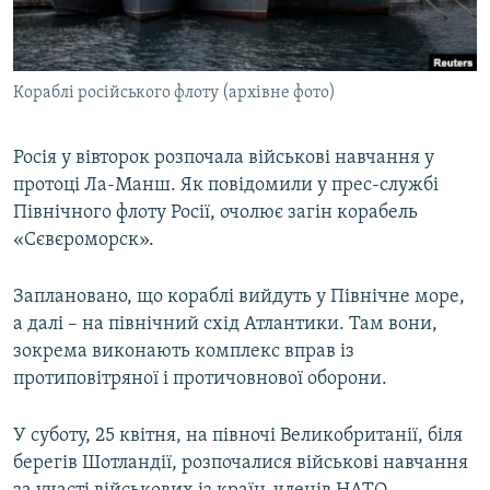
ВІДЕОУРОКИ «ELIFBE»
Русский
СВІДЧЕННЯ ОКУПАЦІЇ
Qırımtatar
Кораблі російського флоту (архівне фото)
УКРАЇНСЬКА ПРОБЛЕМА КРИМУ
ДОЛУЧАЙСЯ!
ІНФОГРАФІКА
Росія у вівторок розпочала військові навчання у
протоці Ла-Манш. Як повідомили у прес-службі
Північного флоту Росії, очолює загін корабель
Усі сайти RFE/RL
«Сєвєроморск».
Заплановано, що кораблі вийдуть у Північне море,
а далі – на північний схід Атлантики. Там вони,
зокрема виконають комплекс вправ із
протиповітряної і протичовнової оборони.
У суботу, 25 квітня, на півночі Великобританії, біля
берегів Шотландії, розпочалися військові навчання