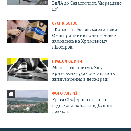
БпЛА до Севастополя. Чи реально
це?
СУСПІЛЬСТВО
«Крим – не Росія»: маркетплейс
Ozon припинив прийом нових
замовлень на Кримському
півострові
ПРАВА ЛЮДИНИ
Мить – і ти шпигун. Як у
кримських судах розглядають
звинувачення в держзраді
ФОТОГАЛЕРЕЇ
Краса Сімферопольського
водосховища та занедбаність
довкола