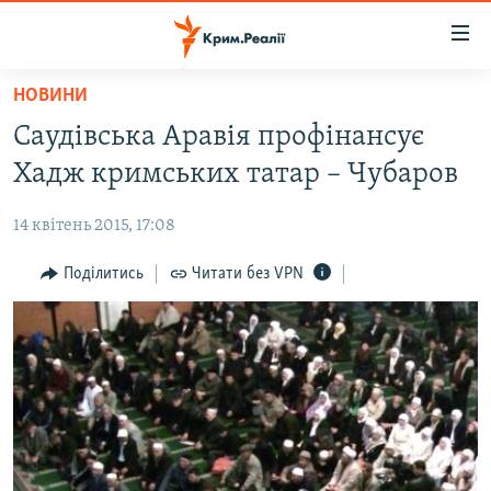
Доступність
посилання
Перейти
НОВИНИ
до
НОВИНИ
Саудівська Аравія профінансує
основного
ВОДА.КРИМ
матеріалу
Хадж кримських татар – Чубаров
ВІДЕО ТА ФОТО
Перейти
до
14 квітень 2015, 17:08
ПОЛІТИКА
основної
БЛОГИ
Поділитись
Читати без VPN
навігації
Перейти
ПОГЛЯД
до
ІНТЕРВ'Ю
пошуку
ВСЕ ЗА ДЕНЬ
СПЕЦПРОЕКТИ
ЯК ОБІЙТИ БЛОКУВАННЯ
ДЕПОРТАЦІЯ