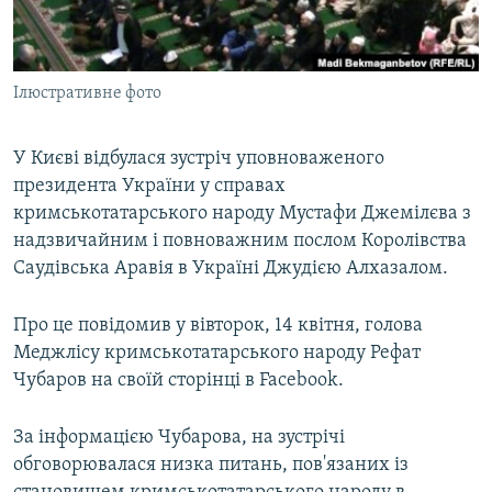
ВІДЕОУРОКИ «ELIFBE»
Русский
СВІДЧЕННЯ ОКУПАЦІЇ
Qırımtatar
Ілюстративне фото
УКРАЇНСЬКА ПРОБЛЕМА КРИМУ
ДОЛУЧАЙСЯ!
ІНФОГРАФІКА
У Києві відбулася зустріч уповноваженого
президента України у справах
кримськотатарського народу Мустафи Джемілєва з
Усі сайти RFE/RL
надзвичайним і повноважним послом Королівства
Саудівська Аравія в Україні Джудією Алхазалом.
Про це повідомив у вівторок, 14 квітня, голова
Меджлісу кримськотатарського народу Рефат
Чубаров на своїй сторінці в Facebook.
За інформацією Чубарова, на зустрічі
обговорювалася низка питань, пов'язаних із