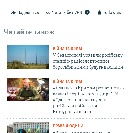
Поділитись
Читати без VPN
Follow us
Читайте також
ВІЙНА ТА КРИМ
У Севастополі уразили російську
станцію радіоелектронної
боротьби: якими будуть наслідки
ВІЙНА ТА КРИМ
«Для них із Кримом розпочнеться
важка історія»: командир ОТУ
«Одеса» – про пастку для
російських військ на
Кінбурнській косі
ПРАВА ЛЮДИНИ
«Крим – єдиний регіон, де