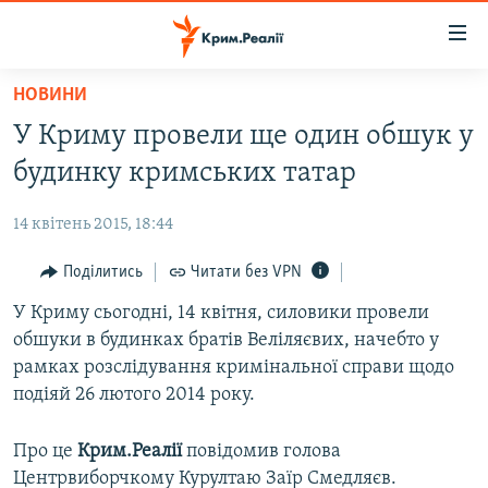
Доступність
посилання
Перейти
НОВИНИ
до
НОВИНИ
У Криму провели ще один обшук у
основного
ВОДА.КРИМ
матеріалу
будинку кримських татар
ВІДЕО ТА ФОТО
Перейти
до
14 квітень 2015, 18:44
ПОЛІТИКА
основної
БЛОГИ
Поділитись
Читати без VPN
навігації
Перейти
ПОГЛЯД
У Криму сьогодні, 14 квітня, силовики провели
до
обшуки в будинках братів Веліляєвих, начебто у
ІНТЕРВ'Ю
пошуку
рамках розслідування кримінальної справи щодо
ВСЕ ЗА ДЕНЬ
подіяй 26 лютого 2014 року.
СПЕЦПРОЕКТИ
Про це
Крим.Реалії
повідомив голова
ЯК ОБІЙТИ БЛОКУВАННЯ
ДЕПОРТАЦІЯ
Центрвиборчкому Курултаю Заїр Смедляєв.