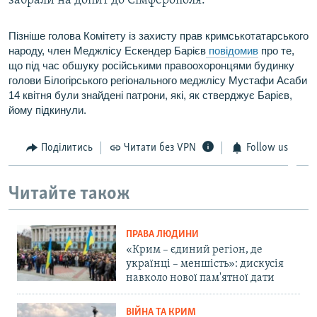
забрали на допит до Сімферополя.
Пізніше голова Комітету із захисту прав кримськотатарського
народу, член Меджлісу Ескендер Барієв
повідомив
про те,
що під час обшуку російськими правоохоронцями будинку
голови Білогірського регіонального меджлісу Мустафи Асаби
14 квітня були знайдені патрони, які, як стверджує Барієв,
йому підкинули.
Поділитись
Читати без VPN
Follow us
Читайте також
ПРАВА ЛЮДИНИ
«Крим – єдиний регіон, де
українці – меншість»: дискусія
навколо нової пам'ятної дати
ВІЙНА ТА КРИМ