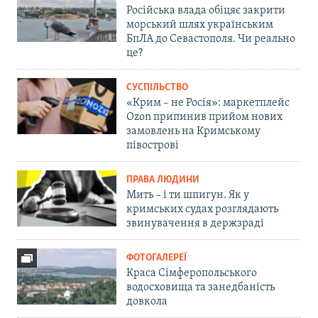
Російська влада обіцяє закрити
морський шлях українським
БпЛА до Севастополя. Чи реально
це?
СУСПІЛЬСТВО
«Крим – не Росія»: маркетплейс
Ozon припинив прийом нових
замовлень на Кримському
півострові
ПРАВА ЛЮДИНИ
Мить – і ти шпигун. Як у
кримських судах розглядають
звинувачення в держзраді
ФОТОГАЛЕРЕЇ
Краса Сімферопольського
водосховища та занедбаність
довкола