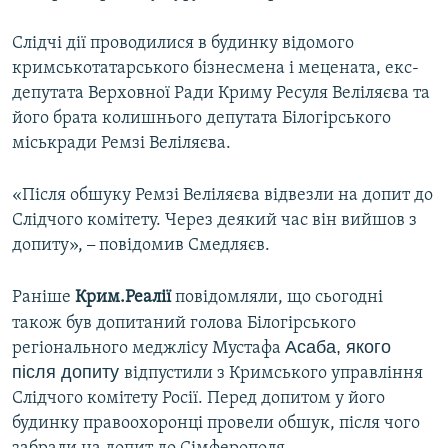
ВІДЕОУРОКИ «ELIFBE»
Русский
Слідчі дії проводилися в будинку відомого
СВІДЧЕННЯ ОКУПАЦІЇ
кримськотатарського бізнесмена і мецената, екс-
Qırımtatar
УКРАЇНСЬКА ПРОБЛЕМА КРИМУ
депутата Верховної Ради Криму Ресуля Веліляєва та
його брата колишнього депутата Білогірського
ДОЛУЧАЙСЯ!
ІНФОГРАФІКА
міськради Ремзі Веліляєва.
«Після обшуку Ремзі Веліляєва відвезли на допит до
Усі сайти RFE/RL
Слідчого комітету. Через деякий час він вийшов з
допиту»,
–
повідомив Смедляєв.
Раніше
Крим.Реалії
повідомляли, що сьогодні
також був допитаний голова Білогірського
Асаба, якого
регіонального меджлісу Мустафа
після допиту
відпустили з Кримського управління
Слідчого комітету Росії. Перед допитом у його
будинку правоохоронці провели обшук, після чого