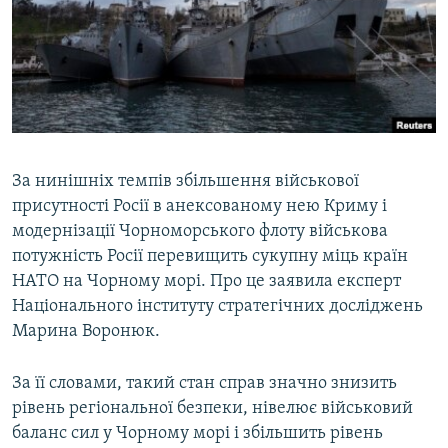
ВІДЕОУРОКИ «ELIFBE»
Русский
СВІДЧЕННЯ ОКУПАЦІЇ
Qırımtatar
УКРАЇНСЬКА ПРОБЛЕМА КРИМУ
ДОЛУЧАЙСЯ!
ІНФОГРАФІКА
За нинішніх темпів збільшення військової
присутності Росії в анексованому нею Криму і
Усі сайти RFE/RL
модернізації Чорноморського флоту військова
потужність Росії перевищить сукупну міць країн
НАТО на Чорному морі. Про це заявила експерт
Національного інституту стратегічних досліджень
Марина Воронюк.
За її словами, такий стан справ значно знизить
рівень регіональної безпеки, нівелює військовий
баланс сил у Чорному морі і збільшить рівень