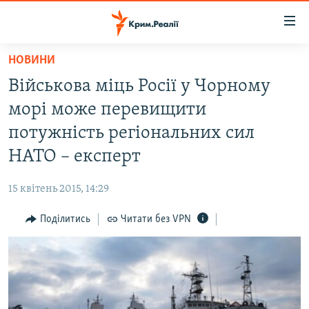
Доступність
посилання
Перейти
НОВИНИ
до
НОВИНИ
Військова міць Росії у Чорному
основного
ВОДА.КРИМ
матеріалу
морі може перевищити
ВІДЕО ТА ФОТО
Перейти
потужність регіональних сил
до
ПОЛІТИКА
НАТО – експерт
основної
БЛОГИ
навігації
15 квітень 2015, 14:29
Перейти
ПОГЛЯД
до
Поділитись
Читати без VPN
ІНТЕРВ'Ю
пошуку
ВСЕ ЗА ДЕНЬ
СПЕЦПРОЕКТИ
ЯК ОБІЙТИ БЛОКУВАННЯ
ДЕПОРТАЦІЯ