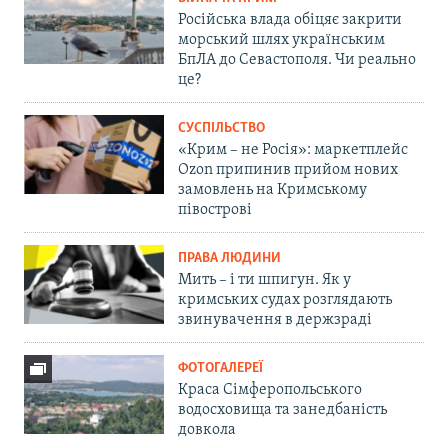
Російська влада обіцяє закрити
морський шлях українським
БпЛА до Севастополя. Чи реально
це?
СУСПІЛЬСТВО
«Крим – не Росія»: маркетплейс
Ozon припинив прийом нових
замовлень на Кримському
півострові
ПРАВА ЛЮДИНИ
Мить – і ти шпигун. Як у
кримських судах розглядають
звинувачення в держзраді
ФОТОГАЛЕРЕЇ
Краса Сімферопольського
водосховища та занедбаність
довкола