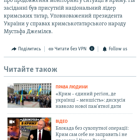
про продовження моніторингу ситуації в Криму. На
засіданні був присутній національний лідер
кримських татар, Уповноважений президента
України у справах кримськотатарського народу
Мустафа Джемілєв.
Поділитись
Читати без VPN
Follow us
Читайте також
ПРАВА ЛЮДИНИ
«Крим – єдиний регіон, де
українці – меншість»: дискусія
навколо нової пам'ятної дати
ВІДЕО
Блокада без сухопутної операції:
Крим сам себе не заправить і не