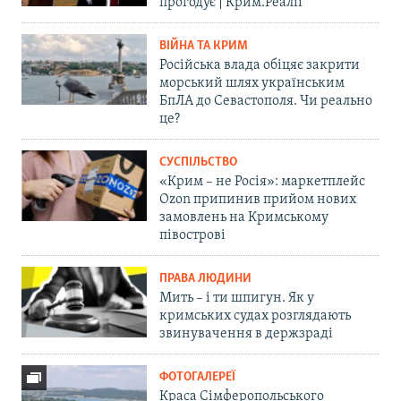
прогодує | Крим.Реалії
ВІЙНА ТА КРИМ
Російська влада обіцяє закрити
морський шлях українським
БпЛА до Севастополя. Чи реально
це?
СУСПІЛЬСТВО
«Крим – не Росія»: маркетплейс
Ozon припинив прийом нових
замовлень на Кримському
півострові
ПРАВА ЛЮДИНИ
Мить – і ти шпигун. Як у
кримських судах розглядають
звинувачення в держзраді
ФОТОГАЛЕРЕЇ
Краса Сімферопольського