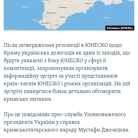
ВІДЕОУРОКИ «ELIFBE»
Русский
СВІДЧЕННЯ ОКУПАЦІЇ
Qırımtatar
УКРАЇНСЬКА ПРОБЛЕМА КРИМУ
ДОЛУЧАЙСЯ!
ІНФОГРАФІКА
Після затвердження резолюції в ЮНЕСКО щодо
Криму українська делегація як один із заходів, що
будуть ухвалені з боку ЮНЕСКО у сфері її
Усі сайти RFE/RL
компетенції, запропонувала організувати
інформаційну зустріч за участі представників
країн-членів ЮНЕСКО і різних організацій. На цій
зустрічі планується більш детально обговорити
кримське питання.
Про це повідомляє прес-служба Уповноваженого
президента України у справах
кримськотатарського народу Мустафи Джемілєва.