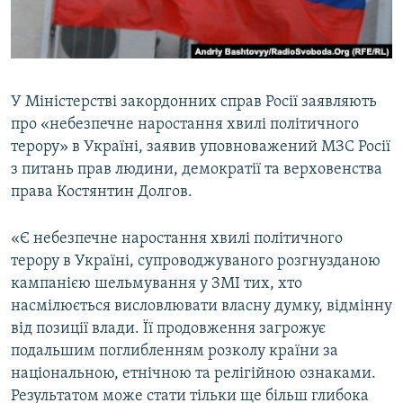
ВІДЕОУРОКИ «ELIFBE»
Русский
СВІДЧЕННЯ ОКУПАЦІЇ
Qırımtatar
УКРАЇНСЬКА ПРОБЛЕМА КРИМУ
У Міністерстві закордонних справ Росії заявляють
ДОЛУЧАЙСЯ!
ІНФОГРАФІКА
про «небезпечне наростання хвилі політичного
терору» в Україні, заявив уповноважений МЗС Росії
з питань прав людини, демократії та верховенства
права Костянтин Долгов.
Усі сайти RFE/RL
«Є небезпечне наростання хвилі політичного
терору в Україні, супроводжуваного розгнузданою
кампанією шельмування у ЗМІ тих, хто
насмілюється висловлювати власну думку, відмінну
від позиції влади. Її продовження загрожує
подальшим поглибленням розколу країни за
національною, етнічною та релігійною ознаками.
Результатом може стати тільки ще більш глибока