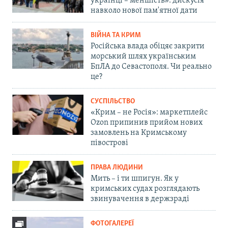
українці – меншість»: дискусія
навколо нової пам'ятної дати
ВІЙНА ТА КРИМ
Російська влада обіцяє закрити
морський шлях українським
БпЛА до Севастополя. Чи реально
це?
СУСПІЛЬСТВО
«Крим – не Росія»: маркетплейс
Ozon припинив прийом нових
замовлень на Кримському
півострові
ПРАВА ЛЮДИНИ
Мить – і ти шпигун. Як у
кримських судах розглядають
звинувачення в держзраді
ФОТОГАЛЕРЕЇ