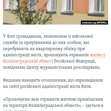
ВІДЕОУРОКИ «ELIFBE»
Русский
СВІДЧЕННЯ ОКУПАЦІЇ
Qırımtatar
УКРАЇНСЬКА ПРОБЛЕМА КРИМУ
ДОЛУЧАЙСЯ!
ІНФОГРАФІКА
У Ялті громадянам, звільненим із військової
служби та прирівняним до них особам, які
перебувають на квартирному обліку при
Усі сайти RFE/RL
адміністрації міста, пропонують отримати
житло у
Калінінградській області
Російської Федерації,
повідомляє Центр журналістських розслідувань.
Видання наводить оголошення, що оприлюднили
на сайті російської адміністрації міста Ялти.
«Пропонуємо вам отримати житлові приміщення
на території Калінінградської області», – ідеться в