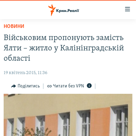
Доступність
посилання
Перейти
НОВИНИ
до
НОВИНИ
Військовим пропонують замість
основного
ВОДА.КРИМ
матеріалу
Ялти – житло у Калінінградській
ВІДЕО ТА ФОТО
Перейти
області
до
ПОЛІТИКА
основної
19 квітень 2015, 11:36
БЛОГИ
навігації
Перейти
Поділитись
Читати без VPN
ПОГЛЯД
до
ІНТЕРВ'Ю
пошуку
ВСЕ ЗА ДЕНЬ
СПЕЦПРОЕКТИ
ЯК ОБІЙТИ БЛОКУВАННЯ
ДЕПОРТАЦІЯ