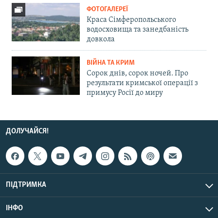
ФОТОГАЛЕРЕЇ
Краса Сімферопольського
водосховища та занедбаність
довкола
ВІЙНА ТА КРИМ
Сорок днів, сорок ночей. Про
результати кримської операції з
примусу Росії до миру
ДОЛУЧАЙСЯ!
ПІДТРИМКА
ІНФО