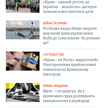
«Крим – єдиний регіон, де
українці – меншість»: дискусія
навколо нової пам'ятної дати
ВІЙНА ТА КРИМ
Російська влада обіцяє закрити
морський шлях українським
БпЛА до Севастополя. Чи реально
це?
СУСПІЛЬСТВО
«Крим – не Росія»: маркетплейс
Ozon припинив прийом нових
замовлень на Кримському
півострові
ПРАВА ЛЮДИНИ
Мить – і ти шпигун. Як у
кримських судах розглядають
звинувачення в держзраді