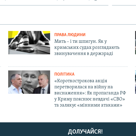
ПРАВА ЛЮДИНИ
Мить – і ти шпигун. Як у
кримських судах розглядають
звинувачення в держзраді
ПОЛІТИКА
«Короткострокова акція
перетворилася на війну на
виснаження»: Як пропаганда РФ
у Криму пояснює невдачі «СВО»
та залякує «мінними атаками»
ДОЛУЧАЙСЯ!