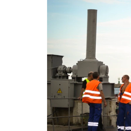
ВІДЕОУРОКИ «ELIFBE»
СВІДЧЕННЯ ОКУПАЦІЇ
УКРАЇНСЬКА ПРОБЛЕМА КРИМУ
ІНФОГРАФІКА