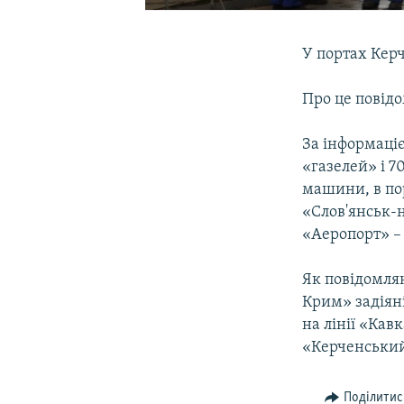
У портах Керч
Про це повід
За інформаціє
«газелей» і 7
машини, в по
«Слов'янськ-
«Аеропорт» –
Як повідомляют
Крим» задіяні
на лінії «Ка
«Керченський
Поділитис