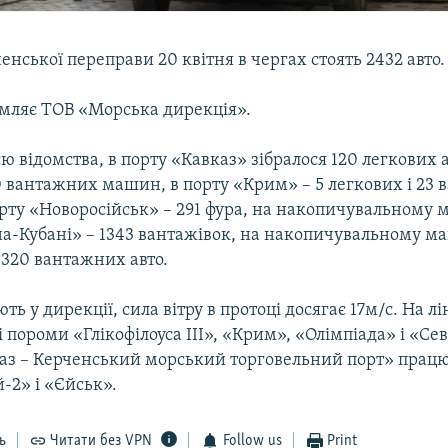
енської переправи 20 квітня в чергах стоять 2432 авто.
омляє ТОВ «Морська дирекція».
ю відомства, в порту «Кавказ» зібралося 120 легкових а
0 вантажних машин, в порту «Крим» – 5 легкових і 23 
рту «Новоросійськ» – 291 фура, на накопичувальному
на-Кубані» – 1343 вантажівок, на накопичувальному м
 320 вантажних авто.
ь у дирекції, сила вітру в протоці досягає 17м/с. На лі
 пороми «Глікофілоуса III», «Крим», «Олімпіада» і «Сев
вказ – Керченський морський торговельний порт» пра
-2» і «Єйськ».
ь
Читати без VPN
Follow us
Print