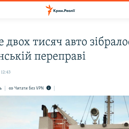
 двох тисяч авто зібрало
нській переправі
 12:43
ь
Читати без VPN