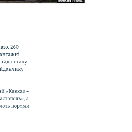
вто, 260
вантажні
 майданчику
айданчику
нії «Кавказ –
астополь», а
цюють пороми