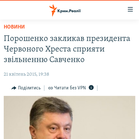
Доступність
посилання
Перейти
НОВИНИ
до
НОВИНИ
Порошенко закликав президента
основного
ВОДА.КРИМ
матеріалу
Червоного Хреста сприяти
ВІДЕО ТА ФОТО
Перейти
звільненню Савченко
до
ПОЛІТИКА
основної
21 квітень 2015, 19:38
БЛОГИ
навігації
Перейти
Поділитись
Читати без VPN
ПОГЛЯД
до
ІНТЕРВ'Ю
пошуку
ВСЕ ЗА ДЕНЬ
СПЕЦПРОЕКТИ
ЯК ОБІЙТИ БЛОКУВАННЯ
ДЕПОРТАЦІЯ