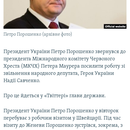
ВІДЕОУРОКИ «ELIFBE»
Русский
СВІДЧЕННЯ ОКУПАЦІЇ
Qırımtatar
УКРАЇНСЬКА ПРОБЛЕМА КРИМУ
Петро Порошенко (архівне фото)
ДОЛУЧАЙСЯ!
ІНФОГРАФІКА
Президент України Петро Порошенко звернувся до
президента Міжнародного комітету Червоного
Усі сайти RFE/RL
Хреста (МКЧХ) Петера Маурера посилити роботу зі
звільнення народного депутата, Героя України
Надії Савченко.
Про це йдеться у «Твіттері» глави держави.
Президент України Петро Порошенко у вівторок
перебуває з робочим візитом у Швейцарії. Під час
візиту до Женеви Порошенко зустрівся, зокрема, з