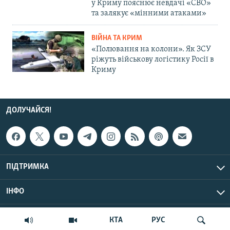
у Криму пояснює невдачі «СВО»
та залякує «мінними атаками»
ВІЙНА ТА КРИМ
«Полювання на колони». Як ЗСУ
ріжуть військову логістику Росії в
Криму
ДОЛУЧАЙСЯ!
ПІДТРИМКА
ІНФО
© Крим.Реалії, 2026 | Усі права застережено.
КТА
РУС