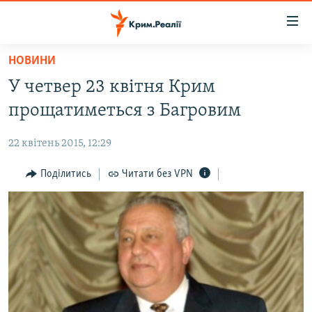
Доступність
посилання
Перейти
НОВИНИ
до
НОВИНИ
У четвер 23 квітня Крим
основного
ВОДА.КРИМ
матеріалу
прощатиметься з Багровим
ВІДЕО ТА ФОТО
Перейти
до
22 квітень 2015, 12:29
ПОЛІТИКА
основної
БЛОГИ
Поділитись
Читати без VPN
навігації
Перейти
ПОГЛЯД
до
ІНТЕРВ'Ю
пошуку
ВСЕ ЗА ДЕНЬ
СПЕЦПРОЕКТИ
ЯК ОБІЙТИ БЛОКУВАННЯ
ДЕПОРТАЦІЯ