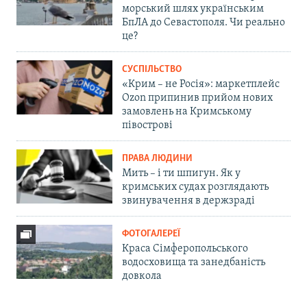
морський шлях українським
БпЛА до Севастополя. Чи реально
це?
СУСПІЛЬСТВО
«Крим – не Росія»: маркетплейс
Ozon припинив прийом нових
замовлень на Кримському
півострові
ПРАВА ЛЮДИНИ
Мить – і ти шпигун. Як у
кримських судах розглядають
звинувачення в держзраді
ФОТОГАЛЕРЕЇ
Краса Сімферопольського
водосховища та занедбаність
довкола