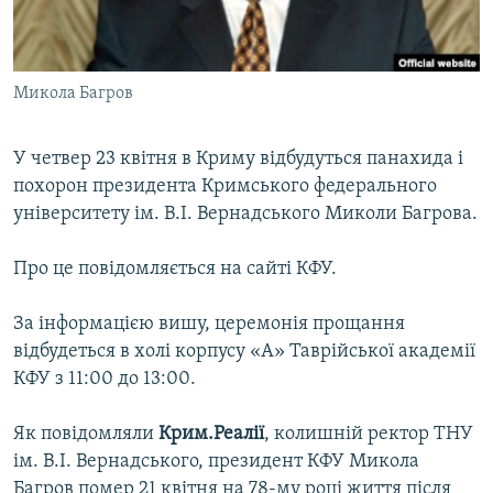
ВІДЕОУРОКИ «ELIFBE»
Русский
СВІДЧЕННЯ ОКУПАЦІЇ
Qırımtatar
Микола Багров
УКРАЇНСЬКА ПРОБЛЕМА КРИМУ
ДОЛУЧАЙСЯ!
ІНФОГРАФІКА
У четвер 23 квітня в Криму відбудуться панахида і
похорон президента Кримського федерального
університету ім. В.І. Вернадського Миколи Багрова.
Усі сайти RFE/RL
Про це повідомляється на сайті КФУ.
За інформацією вишу, церемонія прощання
відбудеться в холі корпусу «А» Таврійської академії
КФУ з 11:00 до 13:00.
Як повідомляли
Крим.Реалії
, колишній ректор ТНУ
ім. В.І. Вернадського, президент КФУ Микола
Багров помер 21 квітня на 78-му році життя після