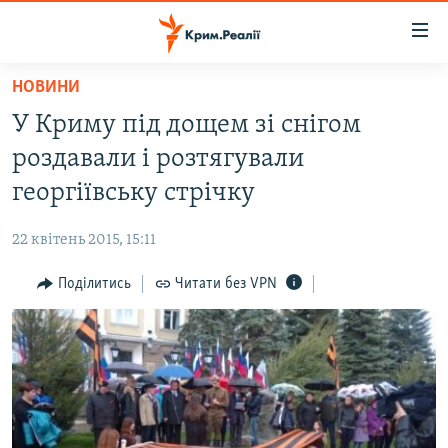
Доступність
посилання
Перейти
НОВИНИ
до
НОВИНИ
У Криму під дощем зі снігом
основного
ВОДА.КРИМ
матеріалу
роздавали і розтягували
ВІДЕО ТА ФОТО
Перейти
георгіївську стрічку
до
ПОЛІТИКА
основної
22 квітень 2015, 15:11
БЛОГИ
навігації
Перейти
Поділитись
Читати без VPN
ПОГЛЯД
до
ІНТЕРВ'Ю
пошуку
ВСЕ ЗА ДЕНЬ
СПЕЦПРОЕКТИ
ЯК ОБІЙТИ БЛОКУВАННЯ
ДЕПОРТАЦІЯ