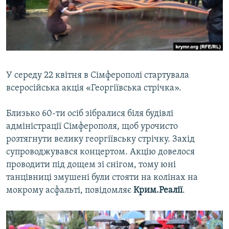
ВІДЕОУРОКИ «ELIFBE»
Русский
СВІДЧЕННЯ ОКУПАЦІЇ
Qırımtatar
УКРАЇНСЬКА ПРОБЛЕМА КРИМУ
ДОЛУЧАЙСЯ!
ІНФОГРАФІКА
У середу 22 квітня в Сімферополі стартувала
всеросійська акція «Георгіївська стрічка».
Усі сайти RFE/RL
Близько 60-ти осіб зібралися біля будівлі
адміністрації Сімферополя, щоб урочисто
розтягнути велику георгіївську стрічку. Захід
супроводжувався концертом. Акцію довелося
проводити під дощем зі снігом, тому юні
танцівниці змушені були стояти на колінах на
мокрому асфальті, повідомляє
Крим.Реалії
.