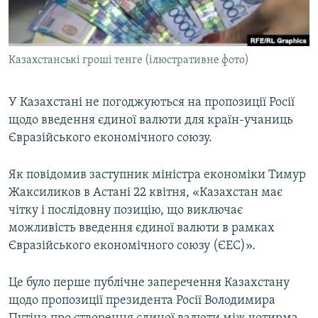
ВІДЕОУРОКИ «ELIFBE»
Русский
СВІДЧЕННЯ ОКУПАЦІЇ
Qırımtatar
Казахстанські гроші тенге (ілюстративне фото)
УКРАЇНСЬКА ПРОБЛЕМА КРИМУ
ДОЛУЧАЙСЯ!
ІНФОГРАФІКА
У Казахстані не погоджуються на пропозиції Росії
щодо введення єдиної валюти для країн-учаниць
Євразійського економічного союзу.
Усі сайти RFE/RL
Як повідомив заступник міністра економіки Тимур
Жаксиликов в Астані 22 квітня, «Казахстан має
чітку і послідовну позицію, що виключає
можливість введення єдиної валюти в рамках
Євразійського економічного союзу (ЄЕС)».
Це було перше публічне заперечення Казахстану
щодо пропозиції президента Росії Володимира