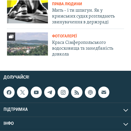
ПРАВА ЛЮДИНИ
Мить – і ти шпигун. Як у
кримських судах розглядають
звинувачення в держзраді
ФОТОГАЛЕРЕЇ
Краса Сімферопольського
водосховища та занедбаність
довкола
ДОЛУЧАЙСЯ!
ПІДТРИМКА
ІНФО