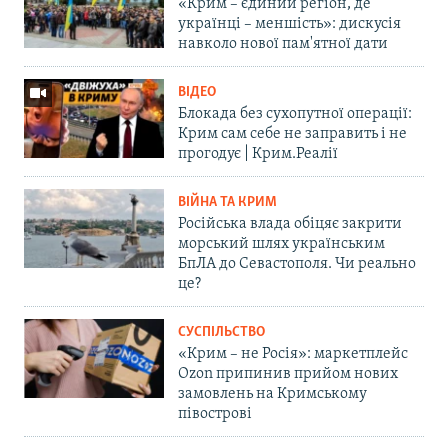
«Крим – єдиний регіон, де
українці – меншість»: дискусія
навколо нової пам'ятної дати
ВІДЕО
Блокада без сухопутної операції:
Крим сам себе не заправить і не
прогодує | Крим.Реалії
ВІЙНА ТА КРИМ
Російська влада обіцяє закрити
морський шлях українським
БпЛА до Севастополя. Чи реально
це?
СУСПІЛЬСТВО
«Крим – не Росія»: маркетплейс
Ozon припинив прийом нових
замовлень на Кримському
півострові