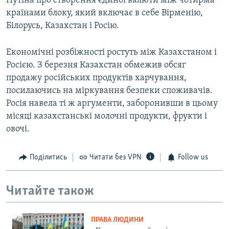
Путіна про створення єдиної валюти між чотирма
країнами блоку, який включає в себе Вірменію,
Білорусь, Казахстан і Росію.
Економічні розбіжності ростуть між Казахстаном і
Росією. З березня Казахстан обмежив обсяг
продажу російських продуктів харчування,
посилаючись на міркування безпеки споживачів.
Росія навела ті ж аргументи, заборонивши в цьому
місяці казахстанські молочні продукти, фрукти і
овочі.
Поділитись
Читати без VPN
Follow us
Читайте також
ПРАВА ЛЮДИНИ