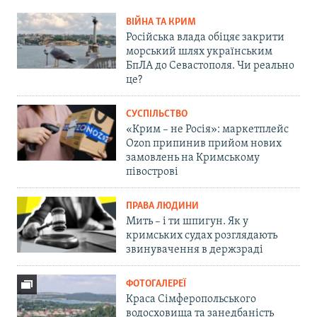
ВІЙНА ТА КРИМ
Російська влада обіцяє закрити
морський шлях українським
БпЛА до Севастополя. Чи реально
це?
СУСПІЛЬСТВО
«Крим – не Росія»: маркетплейс
Ozon припинив прийом нових
замовлень на Кримському
півострові
ПРАВА ЛЮДИНИ
Мить – і ти шпигун. Як у
кримських судах розглядають
звинувачення в держзраді
ФОТОГАЛЕРЕЇ
Краса Сімферопольського
водосховища та занедбаність