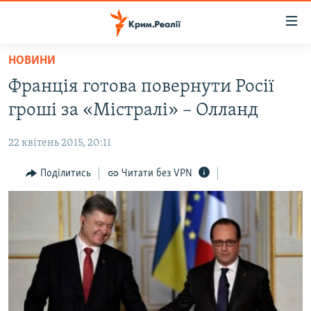
Доступність
посилання
Перейти
НОВИНИ
до
НОВИНИ
Франція готова повернути Росії
основного
ВОДА.КРИМ
матеріалу
гроші за «Містралі» – Олланд
ВІДЕО ТА ФОТО
Перейти
до
22 квітень 2015, 20:11
ПОЛІТИКА
основної
БЛОГИ
Поділитись
Читати без VPN
навігації
Перейти
ПОГЛЯД
до
ІНТЕРВ'Ю
пошуку
ВСЕ ЗА ДЕНЬ
СПЕЦПРОЕКТИ
ЯК ОБІЙТИ БЛОКУВАННЯ
ДЕПОРТАЦІЯ