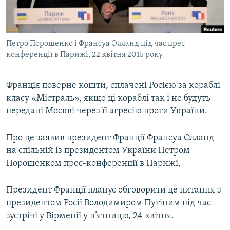
ВІДЕОУРОКИ «ELIFBE»
Русский
СВІДЧЕННЯ ОКУПАЦІЇ
Qırımtatar
Петро Порошенко і Франсуа Олланд під час прес-
УКРАЇНСЬКА ПРОБЛЕМА КРИМУ
конференції в Парижі, 22 квітня 2015 року
ДОЛУЧАЙСЯ!
ІНФОГРАФІКА
Франція поверне кошти, сплачені Росією за кораблі
класу «Містраль», якщо ці кораблі так і не будуть
передані Москві через її агресію проти України.
Усі сайти RFE/RL
Про це заявив президент Франції Франсуа Олланд
на спільній із президентом України Петром
Порошенком прес-конференції в Парижі,
Президент Франції планує обговорити це питання з
президентом Росії Володимиром Путіним під час
зустрічі у Вірменії у п’ятницю, 24 квітня.