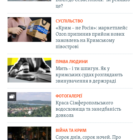
БпЛА до Севастополя. Чи реально
це?
СУСПІЛЬСТВО
«Крим – не Росія»: маркетплейс
Ozon припинив прийом нових
замовлень на Кримському
півострові
ПРАВА ЛЮДИНИ
Мить – і ти шпигун. Як у
кримських судах розглядають
звинувачення в держзраді
ФОТОГАЛЕРЕЇ
Краса Сімферопольського
водосховища та занедбаність
довкола
ВІЙНА ТА КРИМ
Сорок днів, сорок ночей. Про