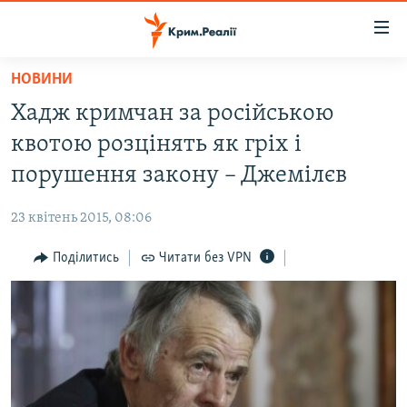
Доступність
посилання
Перейти
НОВИНИ
до
НОВИНИ
Хадж кримчан за російською
основного
ВОДА.КРИМ
матеріалу
квотою розцінять як гріх і
ВІДЕО ТА ФОТО
Перейти
порушення закону – Джемілєв
до
ПОЛІТИКА
основної
23 квітень 2015, 08:06
БЛОГИ
навігації
Перейти
Поділитись
Читати без VPN
ПОГЛЯД
до
ІНТЕРВ'Ю
пошуку
ВСЕ ЗА ДЕНЬ
СПЕЦПРОЕКТИ
ЯК ОБІЙТИ БЛОКУВАННЯ
ДЕПОРТАЦІЯ