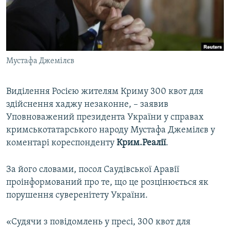
ВІДЕОУРОКИ «ELIFBE»
Русский
СВІДЧЕННЯ ОКУПАЦІЇ
Qırımtatar
УКРАЇНСЬКА ПРОБЛЕМА КРИМУ
Мустафа Джемілєв
ДОЛУЧАЙСЯ!
ІНФОГРАФІКА
Виділення Росією жителям Криму 300 квот для
здійснення хаджу незаконне, – заявив
Усі сайти RFE/RL
Уповноважений президента України у справах
кримськотатарського народу Мустафа Джемілєв у
коментарі кореспонденту
Крим.Реалії
.
За його словами, посол Саудівської Аравії
проінформований про те, що це розцінюється як
порушення суверенітету України.
«Судячи з повідомлень у пресі, 300 квот для