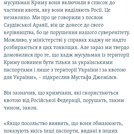
мусульман Криму вони включили в список до
частини квоти, яку вони виділяють Росії. Це
незаконно. Ми про це говорили з послом
Саудівської Аравії, він це донесе до свого
керівництва, бо це порушення нашого суверенітету.
Можливо, у міністерстві у справах хаджу не надто
розбираються в цих тонкощах. Але зараз ми твердо
домовилися про те, що хадж мусульман із території
Криму повинен бути тільки за українськими
паспортами і лише з території України і за квотою
для України», – підкреслив Мустафа Джемілєв.
Він зазначив, що кримчани, які скористаються
квотою від Російської Федерації, порушать, таким
чином, закон.
«Якщо посольство виявить, що вони обманюють,
показують якісь інші паспорти, видані в інших