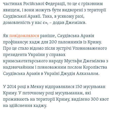
частинах Російської Федерації, то це є гріховним
явищем, і вони можуть бути видворені з території
Саудівської Аравії. Така, в усякому разі,
домовленість у нас є», – додав Джемілєв.
Як
повідомлялося
раніше, Саудівська Аравія
профінансує хадж для 200 паломників із Криму.
Про це стало відомо після зустрічі Уповноваженого
президента України у справах
кримськотатарського народу Мустафи Джемілєва з
надзвичайним і повноважним послом Королівства
Саудівська Аравія в Україні Джудія Алхазалом.
У 2014 році в Мекку відправлялися 150 мусульман
Криму. У поточному році мусульманам, які
проживають на території Криму, виділено 300 квот
на здійснення хаджу.