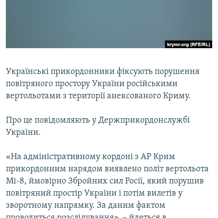
ВІДЕОУРОКИ «ELIFBE»
Русский
СВІДЧЕННЯ ОКУПАЦІЇ
Qırımtatar
УКРАЇНСЬКА ПРОБЛЕМА КРИМУ
ДОЛУЧАЙСЯ!
ІНФОГРАФІКА
Українські прикордонники фіксують порушення
повітряного простору України російськими
вертольотами з території анексованого Криму.
Усі сайти RFE/RL
Про це повідомляють у Держприкордонслужбі
України.
«На адміністративному кордоні з АР Крим
прикордонним нарядом виявлено політ вертольота
Мі-8, ймовірно Збройних сил Росії, який порушив
повітряний простір України і потім вилетів у
зворотному напрямку. За даним фактом
проводиться розслідування», – йдеться в