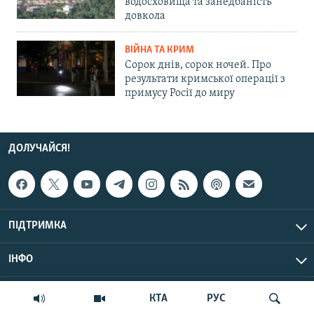
водосховища та занедбаність
довкола
ВІЙНА ТА КРИМ
Сорок днів, сорок ночей. Про
результати кримської операції з
примусу Росії до миру
ДОЛУЧАЙСЯ!
ПІДТРИМКА
ІНФО
© Крим.Реалії, 2026 | Усі права застережено.
КТА
РУС