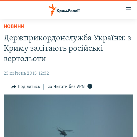
Доступність
посилання
Перейти
НОВИНИ
до
НОВИНИ
Держприкордонслужба України: з
основного
ВОДА.КРИМ
матеріалу
Криму залітають російські
ВІДЕО ТА ФОТО
Перейти
вертольоти
до
ПОЛІТИКА
основної
23 квітень 2015, 12:32
БЛОГИ
навігації
Перейти
Поділитись
Читати без VPN
ПОГЛЯД
до
ІНТЕРВ'Ю
пошуку
ВСЕ ЗА ДЕНЬ
СПЕЦПРОЕКТИ
ЯК ОБІЙТИ БЛОКУВАННЯ
ДЕПОРТАЦІЯ