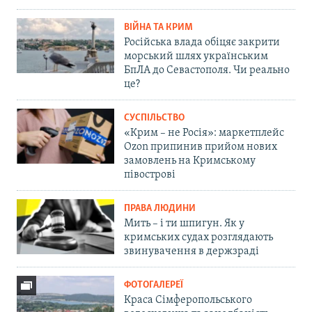
ВІЙНА ТА КРИМ
Російська влада обіцяє закрити
морський шлях українським
БпЛА до Севастополя. Чи реально
це?
СУСПІЛЬСТВО
«Крим – не Росія»: маркетплейс
Ozon припинив прийом нових
замовлень на Кримському
півострові
ПРАВА ЛЮДИНИ
Мить – і ти шпигун. Як у
кримських судах розглядають
звинувачення в держзраді
ФОТОГАЛЕРЕЇ
Краса Сімферопольського