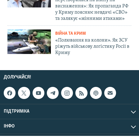
перетворилася на війну на
виснаження»: Як пропаганда РФ
у Криму пояснює невдачі «СВО»
та залякує «мінними атаками»
ВІЙНА ТА КРИМ
«Полювання на колони». Як ЗСУ
ріжуть військову логістику Росії в
Криму
ДОЛУЧАЙСЯ!
ПІДТРИМКА
ІНФО