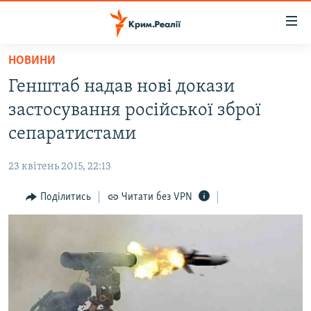
Доступність
посилання
Перейти
НОВИНИ
до
НОВИНИ
Генштаб надав нові докази
основного
ВОДА.КРИМ
матеріалу
застосування російської зброї
ВІДЕО ТА ФОТО
Перейти
сепаратистами
до
ПОЛІТИКА
основної
23 квітень 2015, 22:13
БЛОГИ
навігації
Перейти
Поділитись
Читати без VPN
ПОГЛЯД
до
ІНТЕРВ'Ю
пошуку
ВСЕ ЗА ДЕНЬ
СПЕЦПРОЕКТИ
ЯК ОБІЙТИ БЛОКУВАННЯ
ДЕПОРТАЦІЯ