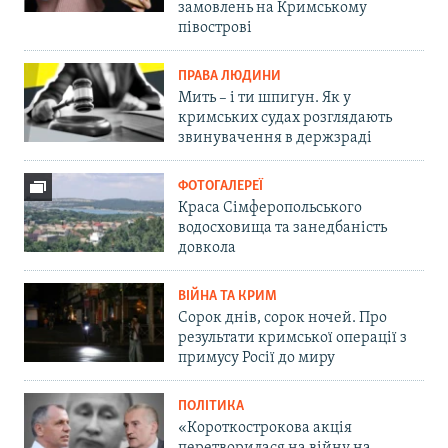
замовлень на Кримському
півострові
ПРАВА ЛЮДИНИ
Мить – і ти шпигун. Як у
кримських судах розглядають
звинувачення в держзраді
ФОТОГАЛЕРЕЇ
Краса Сімферопольського
водосховища та занедбаність
довкола
ВІЙНА ТА КРИМ
Сорок днів, сорок ночей. Про
результати кримської операції з
примусу Росії до миру
ПОЛІТИКА
«Короткострокова акція