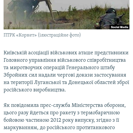
ВІДЕОУРОКИ «ELIFBE»
Русский
СВІДЧЕННЯ ОКУПАЦІЇ
Qırımtatar
УКРАЇНСЬКА ПРОБЛЕМА КРИМУ
ПТРК «Корнет» (ілюстраційне фото)
ДОЛУЧАЙСЯ!
ІНФОГРАФІКА
Київській асоціації військових аташе представники
Головного управління військового співробітництва
Усі сайти RFE/RL
та миротворчих операцій Генерального штабу
Збройних сил надали чергові докази застосування
на території Луганської та Донецької областей зброї
російського виробництва.
Як повідомила прес-служба Міністерства оборони,
цього разу йдеться про ракету з термобаричною
бойовою частиною 2012 року випуску, згідно з її
маркуванням, до російського протитанкового