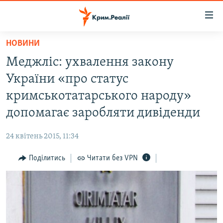
Доступність
посилання
Перейти
НОВИНИ
до
НОВИНИ
Меджліс: ухвалення закону
основного
ВОДА.КРИМ
матеріалу
України «про статус
ВІДЕО ТА ФОТО
Перейти
кримськотатарського народу»
до
ПОЛІТИКА
допомагає заробляти дивіденди
основної
БЛОГИ
навігації
24 квітень 2015, 11:34
Перейти
ПОГЛЯД
до
Поділитись
Читати без VPN
ІНТЕРВ'Ю
пошуку
ВСЕ ЗА ДЕНЬ
СПЕЦПРОЕКТИ
ЯК ОБІЙТИ БЛОКУВАННЯ
ДЕПОРТАЦІЯ