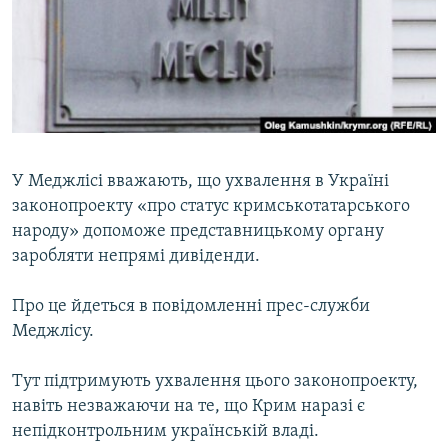
ВІДЕОУРОКИ «ELIFBE»
Русский
СВІДЧЕННЯ ОКУПАЦІЇ
Qırımtatar
УКРАЇНСЬКА ПРОБЛЕМА КРИМУ
ДОЛУЧАЙСЯ!
ІНФОГРАФІКА
У Меджлісі вважають, що ухвалення в Україні
законопроекту «про статус кримськотатарського
Усі сайти RFE/RL
народу» допоможе представницькому органу
заробляти непрямі дивіденди.
Про це йдеться в повідомленні прес-служби
Меджлісу.
Тут підтримують ухвалення цього законопроекту,
навіть незважаючи на те, що Крим наразі є
непідконтрольним українській владі.