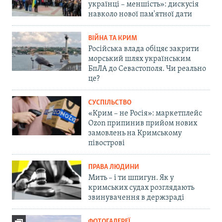
українці – меншість»: дискусія
навколо нової пам'ятної дати
ВІЙНА ТА КРИМ
Російська влада обіцяє закрити
морський шлях українським
БпЛА до Севастополя. Чи реально
це?
СУСПІЛЬСТВО
«Крим – не Росія»: маркетплейс
Ozon припинив прийом нових
замовлень на Кримському
півострові
ПРАВА ЛЮДИНИ
Мить – і ти шпигун. Як у
кримських судах розглядають
звинувачення в держзраді
ФОТОГАЛЕРЕЇ