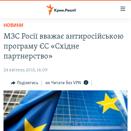
Доступність
посилання
Перейти
НОВИНИ
до
НОВИНИ
МЗС Росії вважає антиросійською
основного
ВОДА.КРИМ
матеріалу
програму ЄС «Східне
ВІДЕО ТА ФОТО
Перейти
партнерство»
до
ПОЛІТИКА
основної
24 квітень 2015, 16:09
БЛОГИ
навігації
Перейти
Поділитись
Читати без VPN
ПОГЛЯД
до
ІНТЕРВ'Ю
пошуку
ВСЕ ЗА ДЕНЬ
СПЕЦПРОЕКТИ
ЯК ОБІЙТИ БЛОКУВАННЯ
ДЕПОРТАЦІЯ