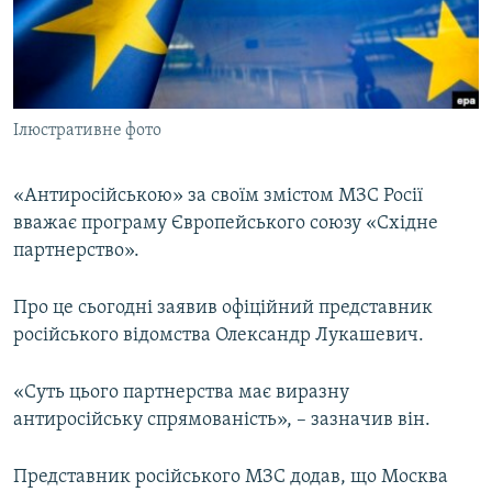
ВІДЕОУРОКИ «ELIFBE»
Русский
СВІДЧЕННЯ ОКУПАЦІЇ
Qırımtatar
УКРАЇНСЬКА ПРОБЛЕМА КРИМУ
Ілюстративне фото
ДОЛУЧАЙСЯ!
ІНФОГРАФІКА
«Антиросійською» за своїм змістом МЗС Росії
вважає програму Європейського союзу «Східне
Усі сайти RFE/RL
партнерство».
Про це сьогодні заявив офіційний представник
російського відомства Олександр Лукашевич.
«Суть цього партнерства має виразну
антиросійську спрямованість», – зазначив він.
Представник російського МЗС додав, що Москва