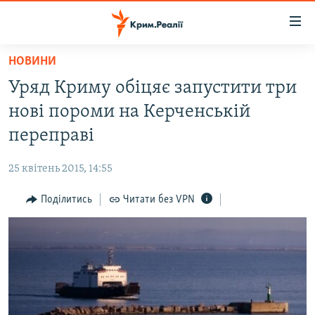
Доступність
посилання
Перейти
НОВИНИ
до
НОВИНИ
Уряд Криму обіцяє запустити три
основного
ВОДА.КРИМ
матеріалу
нові пороми на Керченській
ВІДЕО ТА ФОТО
Перейти
переправі
до
ПОЛІТИКА
основної
25 квітень 2015, 14:55
БЛОГИ
навігації
Перейти
Поділитись
Читати без VPN
ПОГЛЯД
до
ІНТЕРВ'Ю
пошуку
ВСЕ ЗА ДЕНЬ
СПЕЦПРОЕКТИ
ЯК ОБІЙТИ БЛОКУВАННЯ
ДЕПОРТАЦІЯ