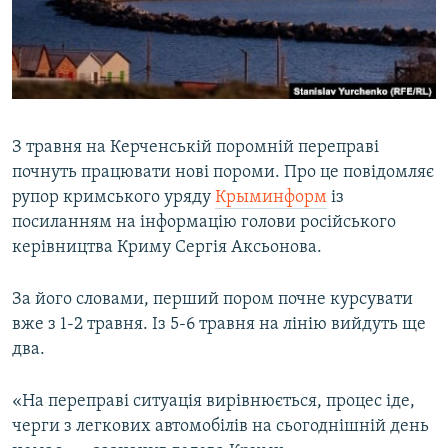
ВІДЕОУРОКИ «ELIFBE»
Русский
СВІДЧЕННЯ ОКУПАЦІЇ
Qırımtatar
УКРАЇНСЬКА ПРОБЛЕМА КРИМУ
ДОЛУЧАЙСЯ!
ІНФОГРАФІКА
З травня на Керченській поромній переправі
почнуть працювати нові пороми. Про це повідомляє
рупор кримського уряду
Крыминформ
із
Усі сайти RFE/RL
посиланням на інформацію голови російського
керівництва Криму Сергія Аксьонова.
За його словами, перший пором почне курсувати
вже з 1-2 травня. Із 5-6 травня на лінію вийдуть ще
два.
«На переправі ситуація вирівнюється, процес іде,
черги з легкових автомобілів на сьогоднішній день