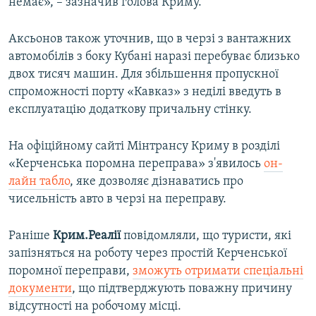
немає», – зазначив голова Криму.
Аксьонов також уточнив, що в черзі з вантажних
автомобілів з боку Кубані наразі перебуває близько
двох тисяч машин. Для збільшення пропускної
спроможності порту «Кавказ» з неділі введуть в
експлуатацію додаткову причальну стінку.
На офіційному сайті Мінтрансу Криму в розділі
«Керченська поромна переправа» з'явилось
он-
лайн табло
, яке дозволяє дізнаватись про
чисельність авто в черзі на переправу.
Раніше
Крим.Реалії
повідомляли, що туристи, які
запізняться на роботу через простій Керченської
поромної переправи,
зможуть отримати спеціальні
документи
, що підтверджують поважну причину
відсутності на робочому місці.