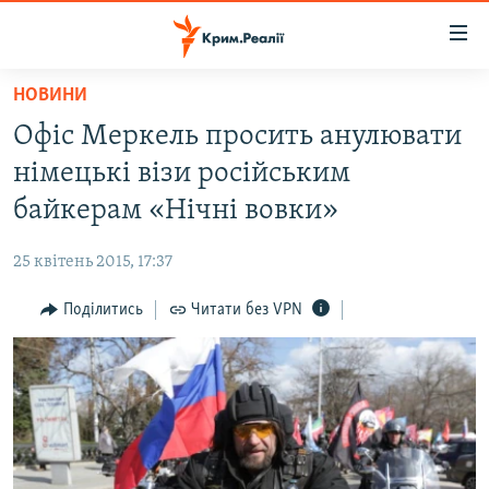
Доступність
посилання
Перейти
НОВИНИ
до
НОВИНИ
Офіс Меркель просить анулювати
основного
ВОДА.КРИМ
матеріалу
німецькі візи російським
ВІДЕО ТА ФОТО
Перейти
байкерам «Нічні вовки»
до
ПОЛІТИКА
основної
25 квітень 2015, 17:37
БЛОГИ
навігації
Перейти
Поділитись
Читати без VPN
ПОГЛЯД
до
ІНТЕРВ'Ю
пошуку
ВСЕ ЗА ДЕНЬ
СПЕЦПРОЕКТИ
ЯК ОБІЙТИ БЛОКУВАННЯ
ДЕПОРТАЦІЯ