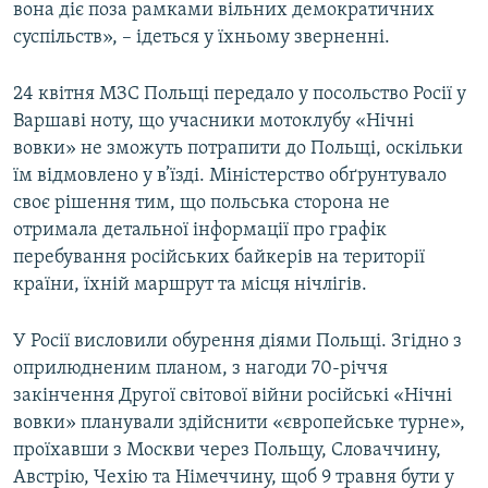
вона діє поза рамками вільних демократичних
суспільств», – ідеться у їхньому зверненні.
24 квітня МЗС Польщі передало у посольство Росії у
Варшаві ноту, що учасники мотоклубу «Нічні
вовки» не зможуть потрапити до Польщі, оскільки
їм відмовлено у в’їзді. Міністерство обґрунтувало
своє рішення тим, що польська сторона не
отримала детальної інформації про графік
перебування російських байкерів на території
країни, їхній маршрут та місця нічлігів.
У Росії висловили обурення діями Польщі. Згідно з
оприлюдненим планом, з нагоди 70-річчя
закінчення Другої світової війни російські «Нічні
вовки» планували здійснити «європейське турне»,
проїхавши з Москви через Польщу, Словаччину,
Австрію, Чехію та Німеччину, щоб 9 травня бути у