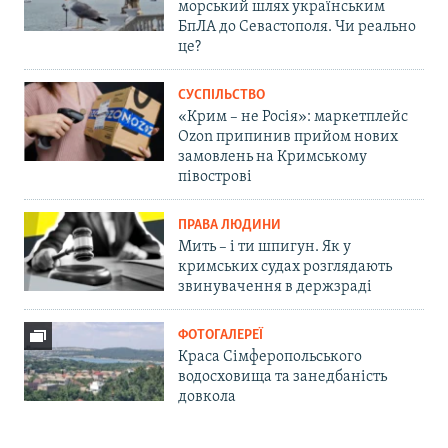
морський шлях українським
БпЛА до Севастополя. Чи реально
це?
СУСПІЛЬСТВО
«Крим – не Росія»: маркетплейс
Ozon припинив прийом нових
замовлень на Кримському
півострові
ПРАВА ЛЮДИНИ
Мить – і ти шпигун. Як у
кримських судах розглядають
звинувачення в держзраді
ФОТОГАЛЕРЕЇ
Краса Сімферопольського
водосховища та занедбаність
довкола