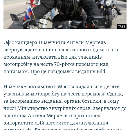
ВІДЕОУРОКИ «ELIFBE»
Русский
СВІДЧЕННЯ ОКУПАЦІЇ
Qırımtatar
УКРАЇНСЬКА ПРОБЛЕМА КРИМУ
ДОЛУЧАЙСЯ!
ІНФОГРАФІКА
Офіс канцлера Німеччини Ангели Меркель
звернувся до зовнішньополітичного відомства із
проханням анулювати візи для учасників
Усі сайти RFE/RL
мотопробігу на честь 70-річчя перемоги над
нацизмом. Про це повідомляє видання Bild.
Німецьке посольство в Москві видало візи десяти
учасникам мотопробігу на честь перемоги. Однак,
за інформацією видання, органи безпеки, в тому
числі Міністерство внутрішніх справ, звернулися до
відомства Ангели Меркель із проханням
використати свій авторитет для анулювання