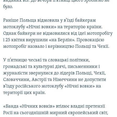
виданих віз. До вечора п’ятниці цього зроблено не
було.
Раніше Польща відмовила у в’їзді байкерам
мотоклубу «Нічні вовки» на територію країни.
Однак байкери не відмовилися від ідеї мотопробігу
і 25 квітня вирушили «на Берлін». Провокацією
мотопробіг назвало і керівництво Польщі та Чехії.
У п’ятницю чеські та словацькі політики,
громадські та культурні діячі, письменники і
журналісти звернулися до лідерів Польщі, Чехії,
Словаччини, Австрії та Німеччини не допустити
в’їзду російського мотоклубу «Нічні вовки» на
території цих країн.
«Банда «Нічних вовків» втілює владні претензії
Росії на сьогоднішній мирний європейський світ,