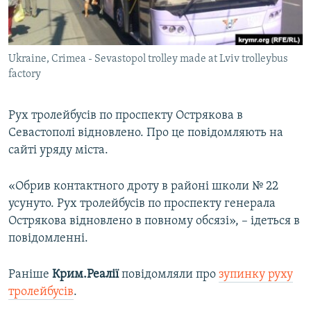
ВІДЕОУРОКИ «ELIFBE»
Русский
СВІДЧЕННЯ ОКУПАЦІЇ
Qırımtatar
Ukraine, Crimea - Sevastopol trolley made at Lviv trolleybus
УКРАЇНСЬКА ПРОБЛЕМА КРИМУ
factory
ДОЛУЧАЙСЯ!
ІНФОГРАФІКА
Рух тролейбусів по проспекту Острякова в
Севастополі відновлено. Про це повідомляють на
сайті уряду міста.
Усі сайти RFE/RL
«Обрив контактного дроту в районі школи № 22
усунуто. Рух тролейбусів по проспекту генерала
Острякова відновлено в повному обсязі», – ідеться в
повідомленні.
Раніше
Крим.Реалії
повідомляли про
зупинку руху
тролейбусів
.