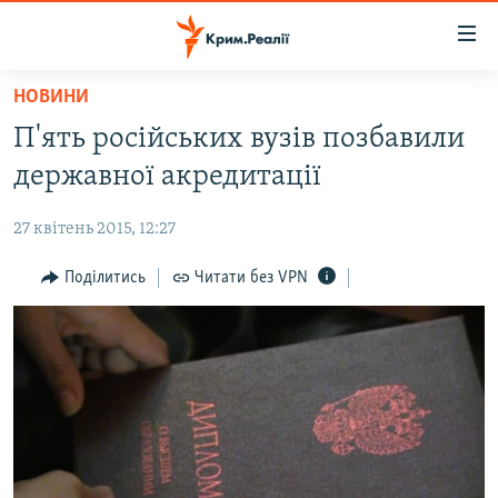
Доступність
посилання
Перейти
НОВИНИ
до
НОВИНИ
П'ять російських вузів позбавили
основного
ВОДА.КРИМ
матеріалу
державної акредитації
ВІДЕО ТА ФОТО
Перейти
до
27 квітень 2015, 12:27
ПОЛІТИКА
основної
БЛОГИ
Поділитись
Читати без VPN
навігації
Перейти
ПОГЛЯД
до
ІНТЕРВ'Ю
пошуку
ВСЕ ЗА ДЕНЬ
СПЕЦПРОЕКТИ
ЯК ОБІЙТИ БЛОКУВАННЯ
ДЕПОРТАЦІЯ