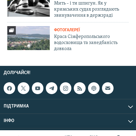
Мить – і ти шпигун. Як у
кримських судах розглядають
звинувачення в держзраді
ФОТОГАЛЕРЕЇ
Краса Сімферопольського
водосховища та занедбаність
довкола
ДОЛУЧАЙСЯ!
ПІДТРИМКА
ІНФО