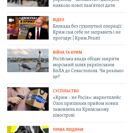
навколо нової пам'ятної дати
ВІДЕО
Блокада без сухопутної операції:
Крим сам себе не заправить і не
прогодує | Крим.Реалії
ВІЙНА ТА КРИМ
Російська влада обіцяє закрити
морський шлях українським
БпЛА до Севастополя. Чи реально
це?
СУСПІЛЬСТВО
«Крим – не Росія»: маркетплейс
Ozon припинив прийом нових
замовлень на Кримському
півострові
ПРАВА ЛЮДИНИ