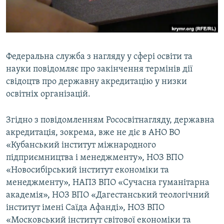
ВІДЕОУРОКИ «ELIFBE»
Русский
СВІДЧЕННЯ ОКУПАЦІЇ
Qırımtatar
УКРАЇНСЬКА ПРОБЛЕМА КРИМУ
Федеральна служба з нагляду у сфері освіти та
ДОЛУЧАЙСЯ!
ІНФОГРАФІКА
науки повідомляє про закінчення термінів дії
свідоцтв про державну акредитацію у низки
освітніх організацій.
Усі сайти RFE/RL
Згідно з повідомленням Рососвітнагляду, державна
акредитація, зокрема, вже не діє в АНО ВО
«Кубанський інститут міжнародного
підприємництва і менеджменту», НОЗ ВПО
«Новосибірський інститут економіки та
менеджменту», НАПЗ ВПО «Сучасна гуманітарна
академія», НОЗ ВПО «Дагестанський теологічний
інститут імені Саїда Афанді», НОЗ ВПО
«Московський інститут світової економіки та