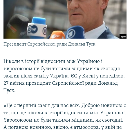
ВІДЕОУРОКИ «ELIFBE»
Русский
СВІДЧЕННЯ ОКУПАЦІЇ
Qırımtatar
УКРАЇНСЬКА ПРОБЛЕМА КРИМУ
ДОЛУЧАЙСЯ!
ІНФОГРАФІКА
Президент Європейської ради Дональд Туск
Ніколи в історії відносини між Україною і
Усі сайти RFE/RL
Євросоюзом не були такими міцними як сьогодні,
заявив після саміту Україна-ЄС у Києві у понеділок,
27 квітня президент Європейської ради Дональд
Туск.
«Це є перший саміт для нас всіх. Доброю новиною є
те, що ще ніколи в історії відносини між Україною і
Євросоюзом не були такими міцними, як сьогодні.
А поганою новиною, звісно, є атмосфера, у якій це