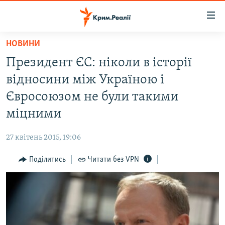
Доступність
посилання
Перейти
НОВИНИ
до
НОВИНИ
Президент ЄС: ніколи в історії
основного
ВОДА.КРИМ
матеріалу
відносини між Україною і
ВІДЕО ТА ФОТО
Перейти
Євросоюзом не були такими
до
ПОЛІТИКА
міцними
основної
БЛОГИ
навігації
27 квітень 2015, 19:06
Перейти
ПОГЛЯД
до
Поділитись
Читати без VPN
ІНТЕРВ'Ю
пошуку
ВСЕ ЗА ДЕНЬ
СПЕЦПРОЕКТИ
ЯК ОБІЙТИ БЛОКУВАННЯ
ДЕПОРТАЦІЯ