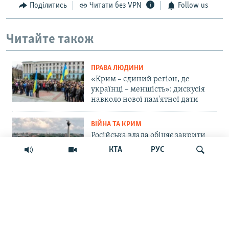
Поділитись
Читати без VPN
Follow us
Читайте також
ПРАВА ЛЮДИНИ
«Крим – єдиний регіон, де
українці – меншість»: дискусія
навколо нової пам'ятної дати
ВІЙНА ТА КРИМ
Російська влада обіцяє закрити
морський шлях українським
КТА
РУС
БпЛА до Севастополя. Чи реально
це?
СУСПІЛЬСТВО
Шукати
«Крим – не Росія»: маркетплейс
Ozon припинив прийом нових
замовлень на Кримському