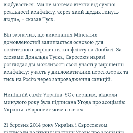
відбувається. Ми не можемо втекти від сумної
реальності конфлікту, через який щодня гинуть
люди», – сказав Туск.
Він зазначив, що виконання Мінських
домовленостей залишається основою для
політичного вирішення конфлікту на Донбасі. За
словами Дональда Туска, Євросоюз наразі
розглядає дві можливості своєї участі у вирішенні
конфлікту: участь у дипломатичних переговорах та
тиск на Росію через запровадження санкцій.
Нинішній саміт Україна-ЄС є першим, відколи
минулого року була підписана Угода про асоціацію
України з Європейським союзом.
21 березня 2014 року Україна і Євросоюзом
підписали політичну частину Угоди про асоціацію,