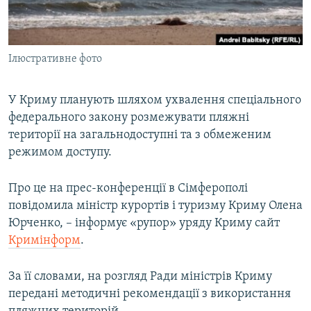
ВІДЕОУРОКИ «ELIFBE»
Русский
СВІДЧЕННЯ ОКУПАЦІЇ
Qırımtatar
Ілюстративне фото
УКРАЇНСЬКА ПРОБЛЕМА КРИМУ
ДОЛУЧАЙСЯ!
ІНФОГРАФІКА
У Криму планують шляхом ухвалення спеціального
федерального закону розмежувати пляжні
території на загальнодоступні та з обмеженим
Усі сайти RFE/RL
режимом доступу.
Про це на прес-конференції в Сімферополі
повідомила міністр курортів і туризму Криму Олена
Юрченко, – інформує «рупор» уряду Криму сайт
Кримінформ
.
За її словами, на розгляд Ради міністрів Криму
передані методичні рекомендації з використання