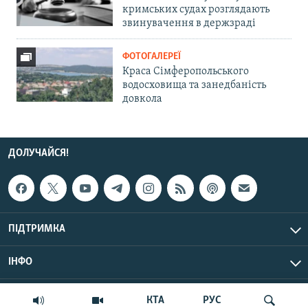
кримських судах розглядають
звинувачення в держзраді
ФОТОГАЛЕРЕЇ
Краса Сімферопольського
водосховища та занедбаність
довкола
ДОЛУЧАЙСЯ!
ПІДТРИМКА
ІНФО
© Крим.Реалії, 2026 | Усі права застережено.
КТА
РУС