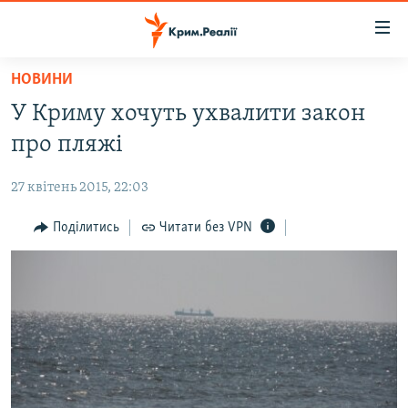
Доступність
посилання
Перейти
НОВИНИ
до
НОВИНИ
У Криму хочуть ухвалити закон
основного
ВОДА.КРИМ
матеріалу
про пляжі
ВІДЕО ТА ФОТО
Перейти
до
27 квітень 2015, 22:03
ПОЛІТИКА
основної
БЛОГИ
Поділитись
Читати без VPN
навігації
Перейти
ПОГЛЯД
до
ІНТЕРВ'Ю
пошуку
ВСЕ ЗА ДЕНЬ
СПЕЦПРОЕКТИ
ЯК ОБІЙТИ БЛОКУВАННЯ
ДЕПОРТАЦІЯ