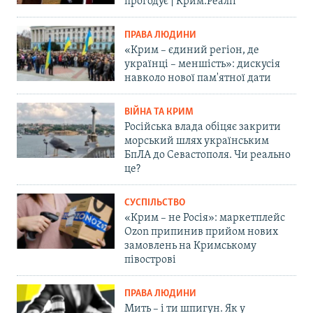
прогодує | Крим.Реалії
ПРАВА ЛЮДИНИ
«Крим – єдиний регіон, де
українці – меншість»: дискусія
навколо нової пам'ятної дати
ВІЙНА ТА КРИМ
Російська влада обіцяє закрити
морський шлях українським
БпЛА до Севастополя. Чи реально
це?
СУСПІЛЬСТВО
«Крим – не Росія»: маркетплейс
Ozon припинив прийом нових
замовлень на Кримському
півострові
ПРАВА ЛЮДИНИ
Мить – і ти шпигун. Як у