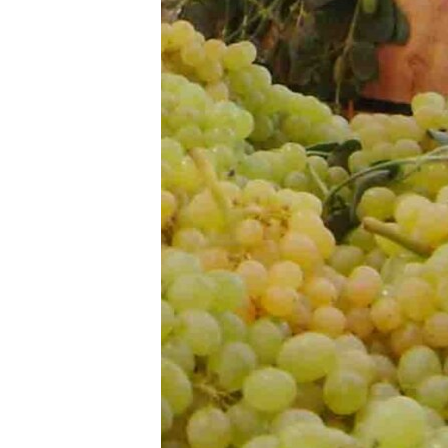
ВІДЕОУРОКИ «ELIFBE»
СВІДЧЕННЯ ОКУПАЦІЇ
УКРАЇНСЬКА ПРОБЛЕМА КРИМУ
ІНФОГРАФІКА