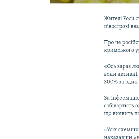
Жителі Росії 
півострові вв
Про це російс
кримського у
«Ось зараз л
вони активні,
300% за один 
За інформаці
собівартість 
що виявить п
«Усіх схемщик
наказавши «не