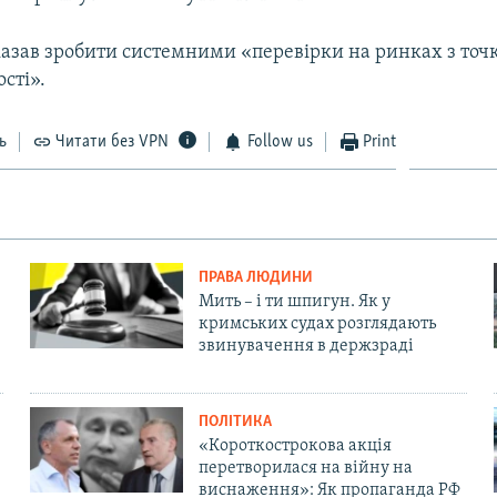
казав зробити системними «перевірки на ринках з точ
ості».
ь
Читати без VPN
Follow us
Print
ПРАВА ЛЮДИНИ
Мить – і ти шпигун. Як у
кримських судах розглядають
звинувачення в держзраді
ПОЛІТИКА
«Короткострокова акція
перетворилася на війну на
виснаження»: Як пропаганда РФ