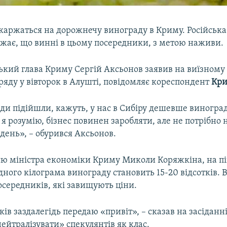
скаржаться на дорожнечу винограду в Криму. Російська
ажає, що винні в цьому посередники, з метою наживи.
ький глава Криму Сергій Аксьонов заявив на виїзному 
ряду у вівторок в Алушті, повідомляє кореспондент
Кри
юди підійшли, кажуть, у нас в Сибіру дешевше виногра
 я розумію, бізнес повинен заробляти, але не потрібно
день», – обурився Аксьонов.
єю міністра економіки Криму Миколи Коряжкіна, на пі
одного кілограма винограду становить 15-20 відсотків. В
осередників, які завищують ціни.
ів заздалегідь передаю «привіт», – сказав на засіданн
йтралізувати» спекулянтів як клас.