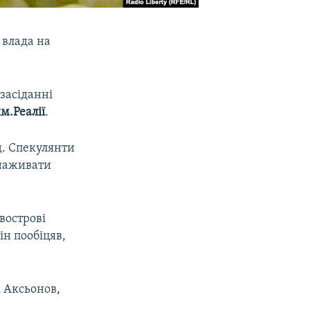
 влада на
засіданні
м.Реалії
.
д. Спекулянти
 наживати
вострові
ін пообіцяв,
і Аксьонов,