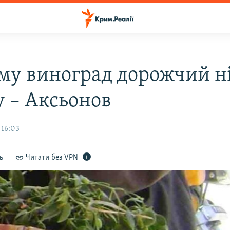
му виноград дорожчий н
у – Аксьонов
 16:03
ь
Читати без VPN