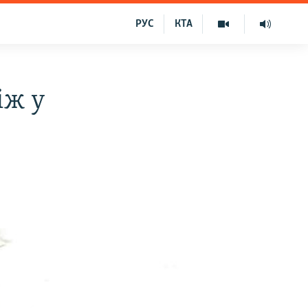
РУС
КТА
іж у