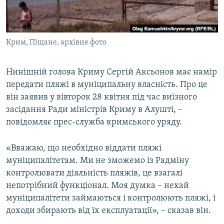
ВІДЕОУРОКИ «ELIFBE»
Русский
СВІДЧЕННЯ ОКУПАЦІЇ
Qırımtatar
Крим, Піщане, архівне фото
УКРАЇНСЬКА ПРОБЛЕМА КРИМУ
ДОЛУЧАЙСЯ!
ІНФОГРАФІКА
Нинішній голова Криму Сергій Аксьонов має намір
передати пляжі в муніципальну власність. Про це
він заявив у вівторок 28 квітня під час виїзного
Усі сайти RFE/RL
засідання Ради міністрів Криму в Алушті, –
повідомляє прес-служба кримського уряду.
«Вважаю, що необхідно віддати пляжі
муніципалітетам. Ми не зможемо із Радміну
контролювати діяльність пляжів, це взагалі
непотрібний функціонал. Моя думка – нехай
муніципалітети займаються і контролюють пляжі, і
доходи збирають від їх експлуатації», – сказав він.