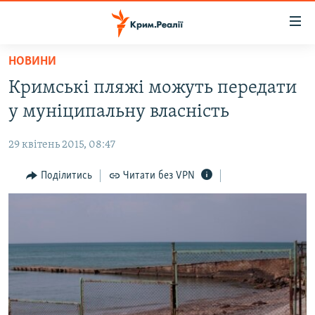
Доступність
посилання
Перейти
НОВИНИ
до
НОВИНИ
Кримські пляжі можуть передати
основного
ВОДА.КРИМ
матеріалу
у муніципальну власність
ВІДЕО ТА ФОТО
Перейти
до
29 квітень 2015, 08:47
ПОЛІТИКА
основної
БЛОГИ
Поділитись
Читати без VPN
навігації
Перейти
ПОГЛЯД
до
ІНТЕРВ'Ю
пошуку
ВСЕ ЗА ДЕНЬ
СПЕЦПРОЕКТИ
ЯК ОБІЙТИ БЛОКУВАННЯ
ДЕПОРТАЦІЯ