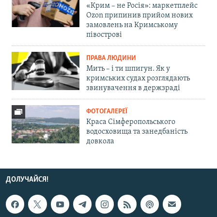
«Крим – не Росія»: маркетплейс
Ozon припинив прийом нових
замовлень на Кримському
півострові
ПРАВА ЛЮДИНИ
Мить – і ти шпигун. Як у
кримських судах розглядають
звинувачення в держзраді
ФОТОГАЛЕРЕЇ
Краса Сімферопольського
водосховища та занедбаність
довкола
ДОЛУЧАЙСЯ!