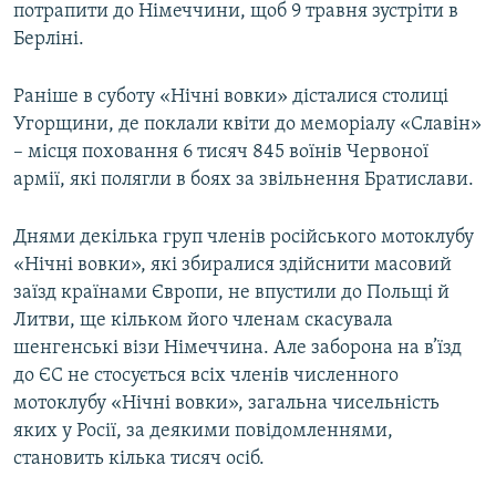
потрапити до Німеччини, щоб 9 травня зустріти в
Берліні.
Раніше в суботу «Нічні вовки» дісталися столиці
Угорщини, де поклали квіти до меморіалу «Славін»
– місця поховання 6 тисяч 845 воїнів Червоної
армії, які полягли в боях за звільнення Братислави.
Днями декілька груп членів російського мотоклубу
«Нічні вовки», які збиралися здійснити масовий
заїзд країнами Європи, не впустили до Польщі й
Литви, ще кільком його членам скасувала
шенгенські візи Німеччина. Але заборона на в’їзд
до ЄС не стосується всіх членів численного
мотоклубу «Нічні вовки», загальна чисельність
яких у Росії, за деякими повідомленнями,
становить кілька тисяч осіб.