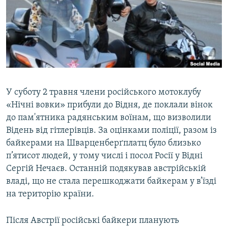
ВІДЕОУРОКИ «ELIFBE»
Русский
СВІДЧЕННЯ ОКУПАЦІЇ
Qırımtatar
УКРАЇНСЬКА ПРОБЛЕМА КРИМУ
ДОЛУЧАЙСЯ!
ІНФОГРАФІКА
У суботу 2 травня члени російського мотоклубу
«Нічні вовки» прибули до Відня, де поклали вінок
Усі сайти RFE/RL
до пам'ятника радянським воїнам, що визволили
Відень від гітлерівців. За оцінками поліції, разом із
байкерами на Шварценберґплатц було близько
п’ятисот людей, у тому числі і посол Росії у Відні
Сергій Нечаєв. Останній подякував австрійській
владі, що не стала перешкоджати байкерам у в’їзді
на територію країни.
Після Авcтрії російські байкери планують