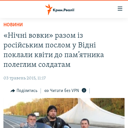
Доступність
посилання
Перейти
НОВИНИ
до
НОВИНИ
«Нічні вовки» разом із
основного
ВОДА.КРИМ
матеріалу
російським послом у Відні
ВІДЕО ТА ФОТО
Перейти
поклали квіти до пам’ятника
до
ПОЛІТИКА
полеглим солдатам
основної
БЛОГИ
навігації
03 травень 2015, 11:17
Перейти
ПОГЛЯД
до
Поділитись
Читати без VPN
ІНТЕРВ'Ю
пошуку
ВСЕ ЗА ДЕНЬ
СПЕЦПРОЕКТИ
ЯК ОБІЙТИ БЛОКУВАННЯ
ДЕПОРТАЦІЯ