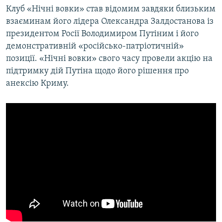
Клуб «Нічні вовки» став відомим завдяки близьким
взаєминам його лідера Олександра Залдостанова із
президентом Росії Володимиром Путіним і його
демонстративній «російсько-патріотичній»
позиції. «Нічні вовки» свого часу провели акцію на
підтримку дій Путіна щодо його рішення про
анексію Криму.