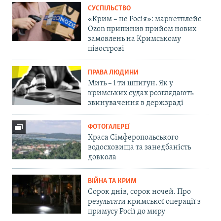
СУСПІЛЬСТВО
«Крим – не Росія»: маркетплейс
Ozon припинив прийом нових
замовлень на Кримському
півострові
ПРАВА ЛЮДИНИ
Мить – і ти шпигун. Як у
кримських судах розглядають
звинувачення в держзраді
ФОТОГАЛЕРЕЇ
Краса Сімферопольського
водосховища та занедбаність
довкола
ВІЙНА ТА КРИМ
Сорок днів, сорок ночей. Про
результати кримської операції з
примусу Росії до миру