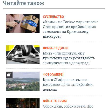
Читайте також
СУСПІЛЬСТВО
«Крим – не Росія»: маркетплейс
Ozon припинив прийом нових
замовлень на Кримському
півострові
ПРАВА ЛЮДИНИ
Мить – і ти шпигун. Як у
кримських судах розглядають
звинувачення в держзраді
ФОТОГАЛЕРЕЇ
Краса Сімферопольського
водосховища та занедбаність
довкола
ВІЙНА ТА КРИМ
Сорок днів, сорок ночей. Про