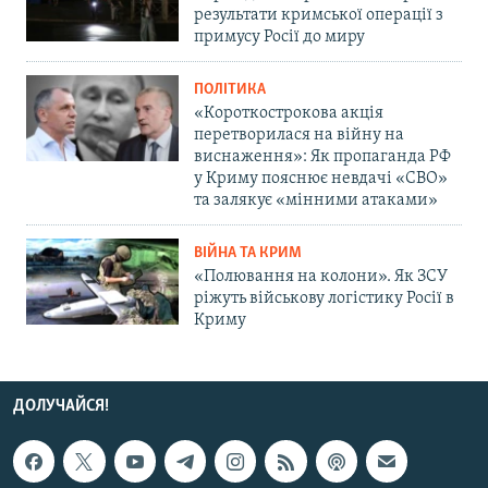
результати кримської операції з
примусу Росії до миру
ПОЛІТИКА
«Короткострокова акція
перетворилася на війну на
виснаження»: Як пропаганда РФ
у Криму пояснює невдачі «СВО»
та залякує «мінними атаками»
ВІЙНА ТА КРИМ
«Полювання на колони». Як ЗСУ
ріжуть військову логістику Росії в
Криму
ДОЛУЧАЙСЯ!