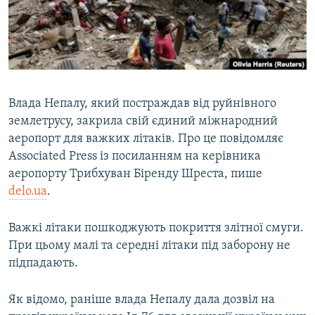
ВІДЕОУРОКИ «ELIFBE»
Русский
СВІДЧЕННЯ ОКУПАЦІЇ
Qırımtatar
УКРАЇНСЬКА ПРОБЛЕМА КРИМУ
ДОЛУЧАЙСЯ!
ІНФОГРАФІКА
Влада Непалу, який постраждав від руйнівного
землетрусу, закрила свій єдиний міжнародний
аеропорт для важких літаків. Про це повідомляє
Усі сайти RFE/RL
Associated Press із посиланням на керівника
аеропорту Трибхуван Біренду Шреста, пише
delo.ua
.
Важкі літаки пошкоджують покриття злітної смуги.
При цьому малі та середні літаки під заборону не
підпадають.
Як відомо, раніше влада Непалу дала дозвіл на