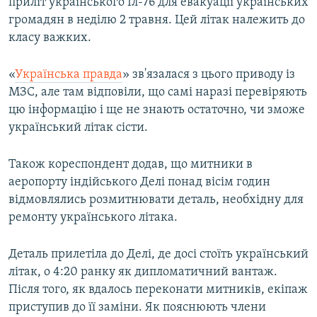
приліт українського Іл-76 для евакуації українських
громадян в неділю 2 травня. Цей літак належить до
класу важких.
«
Українська правда
» зв'язалася з цього приводу із
МЗС, але там відповіли, що самі наразі перевіряють
цю інформацію і ще не знають остаточно, чи зможе
український літак сісти.
Також кореспондент додав, що митники в
аеропорту індійського Делі понад вісім годин
відмовлялись розмитнювати деталь, необхідну для
ремонту українського літака.
Деталь прилетіла до Делі, де досі стоїть український
літак, о 4:20 ранку як дипломатичний вантаж.
Після того, як вдалось переконати митників, екіпаж
приступив до її заміни. Як пояснюють члени