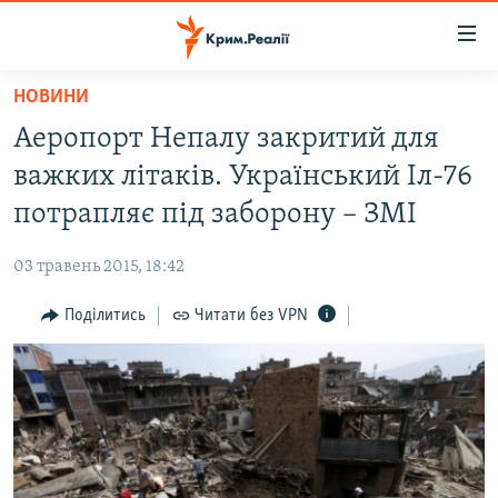
Доступність
посилання
Перейти
НОВИНИ
до
НОВИНИ
Аеропорт Непалу закритий для
основного
ВОДА.КРИМ
матеріалу
важких літаків. Український Іл-76
ВІДЕО ТА ФОТО
Перейти
потрапляє під заборону – ЗМІ
до
ПОЛІТИКА
основної
03 травень 2015, 18:42
БЛОГИ
навігації
Перейти
Поділитись
Читати без VPN
ПОГЛЯД
до
ІНТЕРВ'Ю
пошуку
ВСЕ ЗА ДЕНЬ
СПЕЦПРОЕКТИ
ЯК ОБІЙТИ БЛОКУВАННЯ
ДЕПОРТАЦІЯ