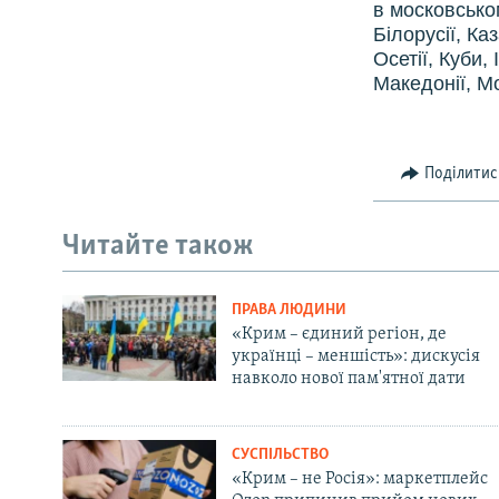
в московсько
Білорусії, Ка
Осетії, Куби,
Македонії, Мо
Поділитис
Читайте також
ПРАВА ЛЮДИНИ
«Крим – єдиний регіон, де
українці – меншість»: дискусія
навколо нової пам'ятної дати
СУСПІЛЬСТВО
«Крим – не Росія»: маркетплейс