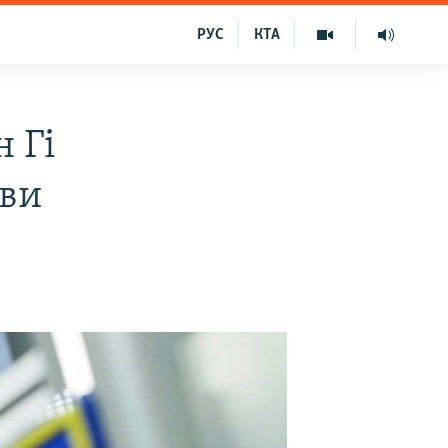
РУС
КТА
 Гі
кви