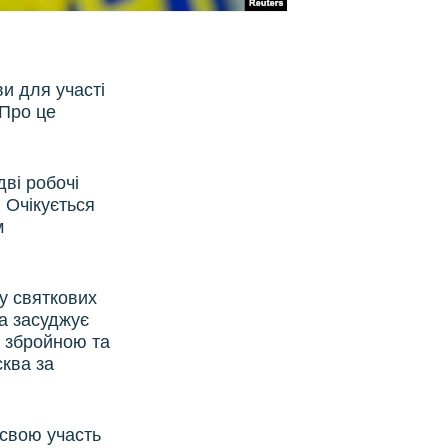
и для участі
 Про це
дві робочі
. Очікується
м
 у святкових
а засуджує
и збройною та
ква за
 свою участь