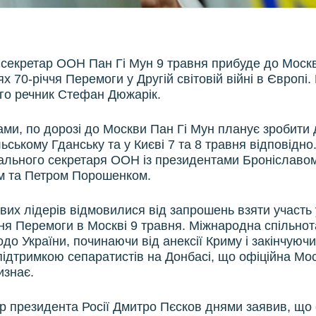
секретар ООН Пан Гі Мун 9 травня прибуде до Москв
х 70-річчя Перемоги у Другій світовій війні в Європі.
го речник Стефан Дюжарік.
ами, по дорозі до Москви Пан Гі Мун планує зробити 
ьському Гданську та у Києві 7 та 8 травня відповідно
рального секретаря ООН із президентами Броніславо
м та Петром Порошенком.
ових лідерів відмовилися від запрошень взяти участь
ня Перемоги в Москві 9 травня. Міжнародна спільнот
одо України, починаючи від анексії Криму і закінчуюч
ідтримкою сепаратистів на Донбасі, що офіційна Мос
изнає.
р президента Росії Дмитро Пєсков днями заявив, що