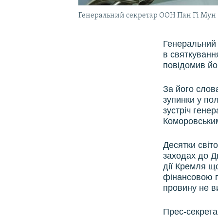
Генеральний секретар ООН Пан Гі Мун
Генеральний 
в святкування
повідомив йо
За його слов
зупинки у пол
зустріч гене
Коморовськи
Десятки світ
заходах до Д
дії Кремля щ
фінансовою п
провину не в
Прес-секрета