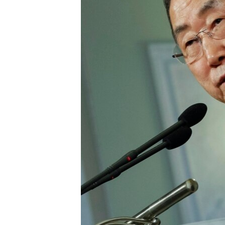
ВІДЕОУРОКИ «ELIFBE»
СВІДЧЕННЯ ОКУПАЦІЇ
УКРАЇНСЬКА ПРОБЛЕМА КРИМУ
ІНФОГРАФІКА