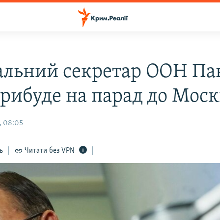
альний секретар ООН Пан
рибуде на парад до Мос
, 08:05
ь
Читати без VPN