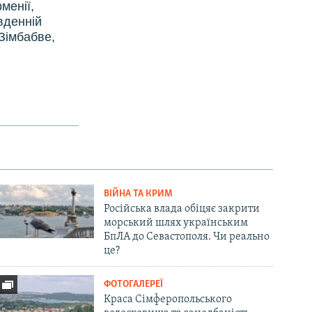
менії,
івденній
 Зімбабве,
ВІЙНА ТА КРИМ
Російська влада обіцяє закрити
морський шлях українським
БпЛА до Севастополя. Чи реально
це?
ФОТОГАЛЕРЕЇ
Краса Сімферопольського