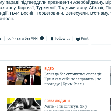
му параді підтвердили президенти Азербайджану, Вір
захстану, Киргизії, Туркменії, Таджикистану, Абхазії, П
 Індії, ПАР, Боснії і Герцеговини, Венесуели, В'єтнаму,
нголії.
ь
Читати без VPN
Follow us
Print
ВІДЕО
Блокада без сухопутної операції:
Крим сам себе не заправить і не
прогодує | Крим.Реалії
ПРАВА ЛЮДИНИ
Мить – і ти шпигун. Як у