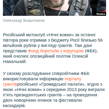
ВІДЕОУРОКИ «ELIFBE»
Русский
СВІДЧЕННЯ ОКУПАЦІЇ
Qırımtatar
Олександр Залдостанов
УКРАЇНСЬКА ПРОБЛЕМА КРИМУ
ДОЛУЧАЙСЯ!
ІНФОГРАФІКА
Російський мотоклуб «Нічні вовки» за останні
півтора роки отримав з бюджету Росії близько 56
мільйонів рублів у вигляді грантів. Такі дані
представив
Фонд боротьби з корупцією
(ФБК),
Усі сайти RFE/RL
який очолює опозиційний політик Олексій
Навальний.
У своєму розслідуванні співробітники ФБК
використовували інформацію
порталу
грантів
російської «Громадської палати», згідно з
якою «Нічні вовки» з середини 2013 року виграли
п’ять президентських грантів – на проведення
двох новорічних ялинок та фестивалю
каскадерів.