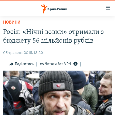
Доступність
посилання
Перейти
НОВИНИ
до
НОВИНИ
Росія: «Нічні вовки» отримали з
основного
ВОДА.КРИМ
матеріалу
бюджету 56 мільйонів рублів
ВІДЕО ТА ФОТО
Перейти
до
05 травень 2015, 18:20
ПОЛІТИКА
основної
БЛОГИ
Поділитись
Читати без VPN
навігації
Перейти
ПОГЛЯД
до
ІНТЕРВ'Ю
пошуку
ВСЕ ЗА ДЕНЬ
СПЕЦПРОЕКТИ
ЯК ОБІЙТИ БЛОКУВАННЯ
ДЕПОРТАЦІЯ