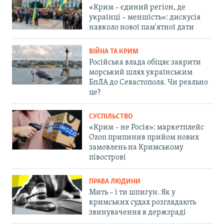
«Крим – єдиний регіон, де
українці – меншість»: дискусія
навколо нової пам'ятної дати
ВІЙНА ТА КРИМ
Російська влада обіцяє закрити
морський шлях українським
БпЛА до Севастополя. Чи реально
це?
СУСПІЛЬСТВО
«Крим – не Росія»: маркетплейс
Ozon припинив прийом нових
замовлень на Кримському
півострові
ПРАВА ЛЮДИНИ
Мить – і ти шпигун. Як у
кримських судах розглядають
звинувачення в держзраді