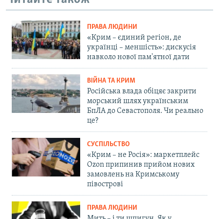
ПРАВА ЛЮДИНИ
«Крим – єдиний регіон, де
українці – меншість»: дискусія
навколо нової пам'ятної дати
ВІЙНА ТА КРИМ
Російська влада обіцяє закрити
морський шлях українським
БпЛА до Севастополя. Чи реально
це?
СУСПІЛЬСТВО
«Крим – не Росія»: маркетплейс
Ozon припинив прийом нових
замовлень на Кримському
півострові
ПРАВА ЛЮДИНИ
Мить – і ти шпигун. Як у