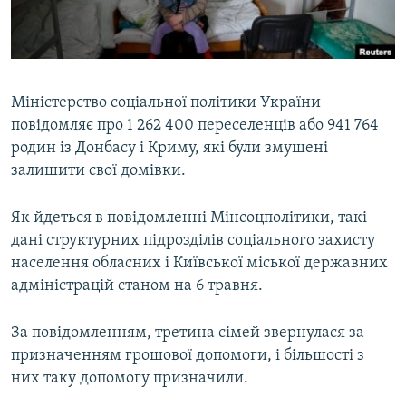
ВІДЕОУРОКИ «ELIFBE»
Русский
СВІДЧЕННЯ ОКУПАЦІЇ
Qırımtatar
УКРАЇНСЬКА ПРОБЛЕМА КРИМУ
Міністерство соціальної політики України
ДОЛУЧАЙСЯ!
ІНФОГРАФІКА
повідомляє про 1 262 400 переселенців або 941 764
родин із Донбасу і Криму, які були змушені
залишити свої домівки.
Усі сайти RFE/RL
Як йдеться в повідомленні Мінсоцполітики, такі
дані структурних підрозділів соціального захисту
населення обласних і Київської міської державних
адміністрацій станом на 6 травня.
За повідомленням, третина сімей звернулася за
призначенням грошової допомоги, і більшості з
них таку допомогу призначили.