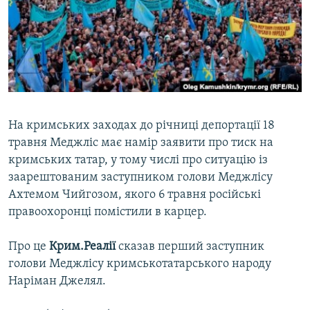
ВІДЕОУРОКИ «ELIFBE»
Русский
СВІДЧЕННЯ ОКУПАЦІЇ
Qırımtatar
УКРАЇНСЬКА ПРОБЛЕМА КРИМУ
ДОЛУЧАЙСЯ!
ІНФОГРАФІКА
На кримських заходах до річниці депортації 18
травня Меджліс має намір заявити про тиск на
Усі сайти RFE/RL
кримських татар, у тому числі про ситуацію із
заарештованим заступником голови Меджлісу
Ахтемом Чийгозом, якого 6 травня російські
правоохоронці помістили в карцер.
Про це
Крим.Реалії
сказав перший заступник
голови Меджлісу кримськотатарського народу
Наріман Джелял.