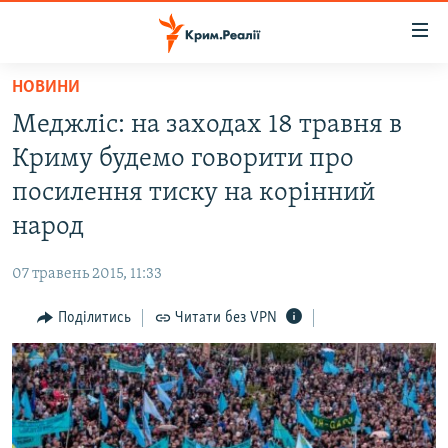
Доступність
посилання
Перейти
НОВИНИ
до
НОВИНИ
Меджліс: на заходах 18 травня в
основного
ВОДА.КРИМ
матеріалу
Криму будемо говорити про
ВІДЕО ТА ФОТО
Перейти
посилення тиску на корінний
до
ПОЛІТИКА
народ
основної
БЛОГИ
навігації
07 травень 2015, 11:33
Перейти
ПОГЛЯД
до
Поділитись
Читати без VPN
ІНТЕРВ'Ю
пошуку
ВСЕ ЗА ДЕНЬ
СПЕЦПРОЕКТИ
ЯК ОБІЙТИ БЛОКУВАННЯ
ДЕПОРТАЦІЯ