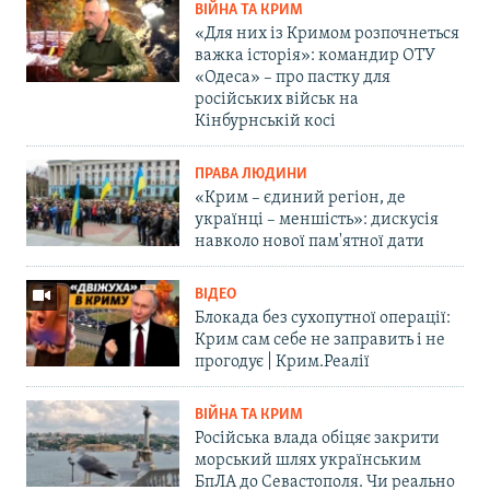
ВІЙНА ТА КРИМ
«Для них із Кримом розпочнеться
важка історія»: командир ОТУ
«Одеса» – про пастку для
російських військ на
Кінбурнській косі
ПРАВА ЛЮДИНИ
«Крим – єдиний регіон, де
українці – меншість»: дискусія
навколо нової пам'ятної дати
ВІДЕО
Блокада без сухопутної операції:
Крим сам себе не заправить і не
прогодує | Крим.Реалії
ВІЙНА ТА КРИМ
Російська влада обіцяє закрити
морський шлях українським
БпЛА до Севастополя. Чи реально