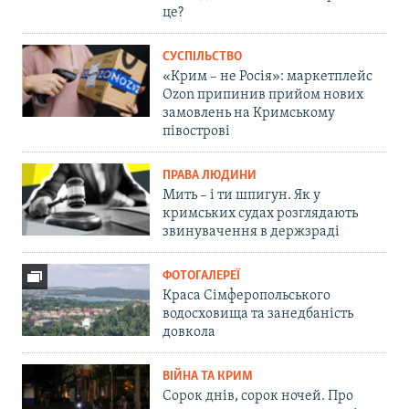
це?
СУСПІЛЬСТВО
«Крим – не Росія»: маркетплейс
Ozon припинив прийом нових
замовлень на Кримському
півострові
ПРАВА ЛЮДИНИ
Мить – і ти шпигун. Як у
кримських судах розглядають
звинувачення в держзраді
ФОТОГАЛЕРЕЇ
Краса Сімферопольського
водосховища та занедбаність
довкола
ВІЙНА ТА КРИМ
Сорок днів, сорок ночей. Про