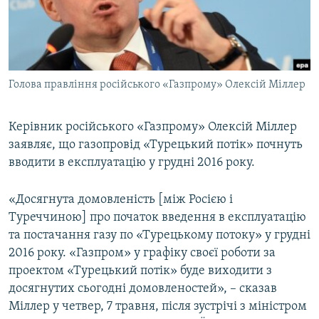
ВІДЕОУРОКИ «ELIFBE»
Русский
СВІДЧЕННЯ ОКУПАЦІЇ
Qırımtatar
УКРАЇНСЬКА ПРОБЛЕМА КРИМУ
Голова правління російського «Газпрому» Олексій Міллер
ДОЛУЧАЙСЯ!
ІНФОГРАФІКА
Керівник російського «Газпрому» Олексій Міллер
заявляє, що газопровід «Турецький потік» почнуть
Усі сайти RFE/RL
вводити в експлуатацію у грудні 2016 року.
«Досягнута домовленість [між Росією і
Туреччиною] про початок введення в експлуатацію
та постачання газу по «Турецькому потоку» у грудні
2016 року. «Газпром» у графіку своєї роботи за
проектом «Турецький потік» буде виходити з
досягнутих сьогодні домовленостей», – сказав
Міллер у четвер, 7 травня, після зустрічі з міністром