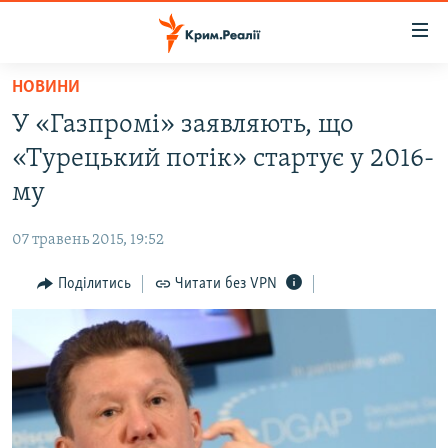
Доступність
посилання
Перейти
НОВИНИ
до
НОВИНИ
У «Газпромі» заявляють, що
основного
ВОДА.КРИМ
матеріалу
«Турецький потік» стартує у 2016-
ВІДЕО ТА ФОТО
Перейти
му
до
ПОЛІТИКА
основної
07 травень 2015, 19:52
БЛОГИ
навігації
Перейти
Поділитись
Читати без VPN
ПОГЛЯД
до
ІНТЕРВ'Ю
пошуку
ВСЕ ЗА ДЕНЬ
СПЕЦПРОЕКТИ
ЯК ОБІЙТИ БЛОКУВАННЯ
ДЕПОРТАЦІЯ