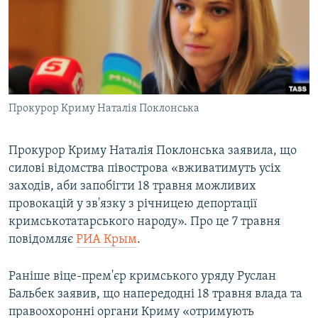
ВІДЕОУРОКИ «ELIFBE»
Русский
СВІДЧЕННЯ ОКУПАЦІЇ
Qırımtatar
УКРАЇНСЬКА ПРОБЛЕМА КРИМУ
ДОЛУЧАЙСЯ!
ІНФОГРАФІКА
Прокурор Криму Наталія Поклонська
Прокурор Криму Наталія Поклонська заявила, що
Усі сайти RFE/RL
силові відомства півострова «вживатимуть усіх
заходів, аби запобігти 18 травня можливих
провокацій у зв'язку з річницею депортації
кримськотатарського народу». Про це 7 травня
повідомляє
РИА Крым
.
Раніше віце-прем'єр кримського уряду Руслан
Бальбек заявив, що напередодні 18 травня влада та
правоохоронні органи Криму «отримують