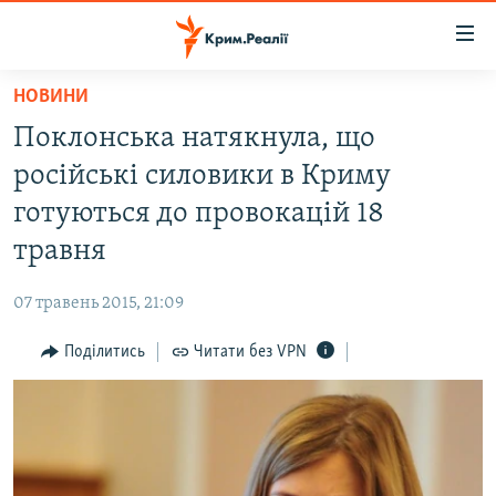
Доступність
посилання
Перейти
НОВИНИ
до
НОВИНИ
Поклонська натякнула, що
основного
ВОДА.КРИМ
матеріалу
російські силовики в Криму
ВІДЕО ТА ФОТО
Перейти
готуються до провокацій 18
до
ПОЛІТИКА
травня
основної
БЛОГИ
навігації
07 травень 2015, 21:09
Перейти
ПОГЛЯД
до
Поділитись
Читати без VPN
ІНТЕРВ'Ю
пошуку
ВСЕ ЗА ДЕНЬ
СПЕЦПРОЕКТИ
ЯК ОБІЙТИ БЛОКУВАННЯ
ДЕПОРТАЦІЯ