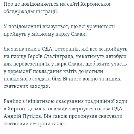
Про це повідомляється на сайті Херсонської
ВІДЕОУРОКИ «ELIFBE»
Русский
облдержадміністрації.
СВІДЧЕННЯ ОКУПАЦІЇ
Qırımtatar
У повідомленні вказується, що всі урочистості
УКРАЇНСЬКА ПРОБЛЕМА КРИМУ
пройдуть у міському парку Слави.
ДОЛУЧАЙСЯ!
ІНФОГРАФІКА
Як зазначили в ОДА, ветеранів, які все ж прийдуть
на площу Героїв Сталінграда, чекатимуть автобуси
для перевезення їх у парк Слави, щоб взяти участь
Усі сайти RFE/RL
у церемонії покладання квітів до могили
невідомого солдата біля Вічного вогню та інших
святкових заходах.
Раніше з ініціативою скасування традиційної ходи
в Херсоні до міської влади звернувся голова ОДА
Андрій Путілов. Він також пропонував скасувати
святковий вечірній салют.