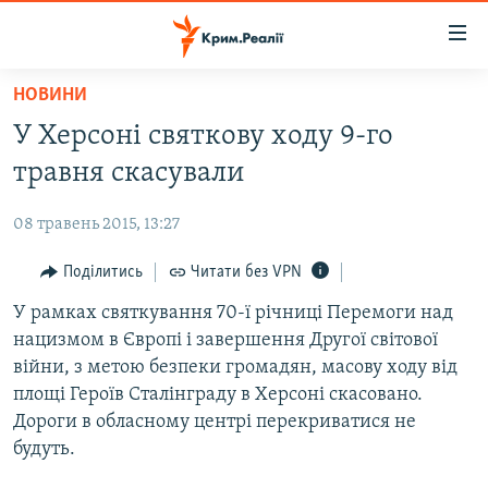
Доступність
посилання
Перейти
НОВИНИ
до
НОВИНИ
У Херсоні святкову ходу 9-го
основного
ВОДА.КРИМ
матеріалу
травня скасували
ВІДЕО ТА ФОТО
Перейти
до
08 травень 2015, 13:27
ПОЛІТИКА
основної
БЛОГИ
Поділитись
Читати без VPN
навігації
Перейти
ПОГЛЯД
У рамках святкування 70-ї річниці Перемоги над
до
нацизмом в Європі і завершення Другої світової
ІНТЕРВ'Ю
пошуку
війни, з метою безпеки громадян, масову ходу від
ВСЕ ЗА ДЕНЬ
площі Героїв Сталінграду в Херсоні скасовано.
Дороги в обласному центрі перекриватися не
СПЕЦПРОЕКТИ
будуть.
ЯК ОБІЙТИ БЛОКУВАННЯ
ДЕПОРТАЦІЯ