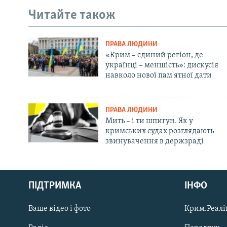
Читайте також
ПРАВА ЛЮДИНИ
«Крим – єдиний регіон, де
українці – меншість»: дискусія
навколо нової пам'ятної дати
ПРАВА ЛЮДИНИ
Мить – і ти шпигун. Як у
кримських судах розглядають
звинувачення в держзраді
Русский
ПІДТРИМКА
ІНФО
Qırımtatar
Ваше відео і фото
Крим.Реалії
ДОЛУЧАЙСЯ!