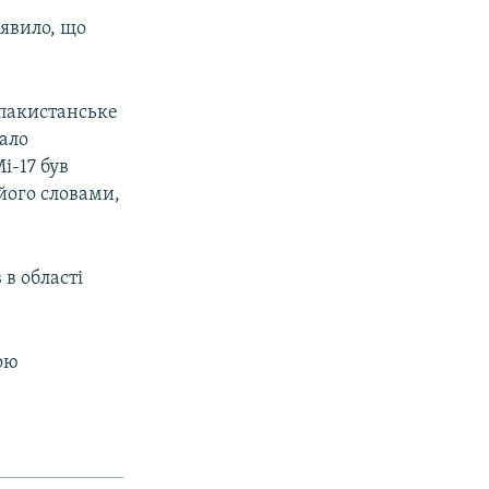
аявило, що
 пакистанське
ало
і-17 був
його словами,
 в області
ою