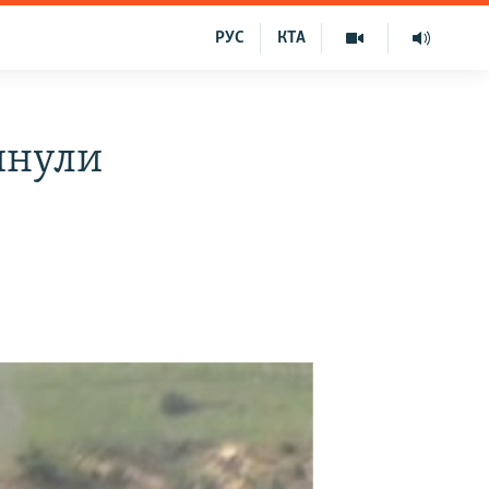
РУС
КТА
гинули