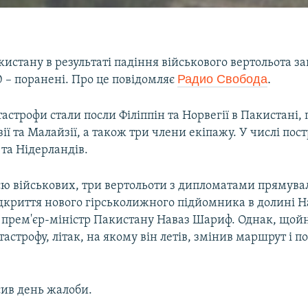
кистану в результаті падіння військового вертольота заг
Радио Свобода
.
 – поранені. Про це повідомляє
строфи стали посли Філіппін та Норвегії в Пакистані
зії та Малайзії, а також три члени екіпажу. У числі по
та Нідерландів.​
єю військових, три вертольоти з дипломатами прямува
дкриття нового гірськолижного підйомника в долині Н
і прем'єр-міністр Пакистану Наваз Шариф. Однак, щойн
тастрофу, літак, на якому він летів, змінив маршрут і п
ив день жалоби.