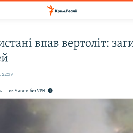
стані впав вертоліт: за
ей
, 22:39
ь
Читати без VPN