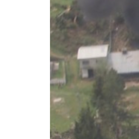
ВІДЕОУРОКИ «ELIFBE»
СВІДЧЕННЯ ОКУПАЦІЇ
УКРАЇНСЬКА ПРОБЛЕМА КРИМУ
ІНФОГРАФІКА