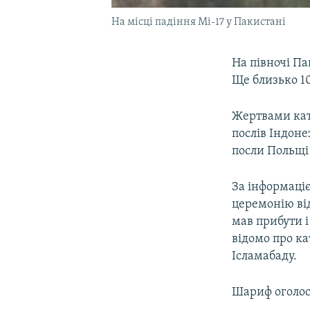
На місці падіння Мі-17 у Пакистані
На півночі Па
Ще близько 10
Жертвами ката
послів Індоне
посли Польщі 
За інформаці
церемонію ві
мав прибути 
відомо про ка
Ісламабаду.
Шариф оголос