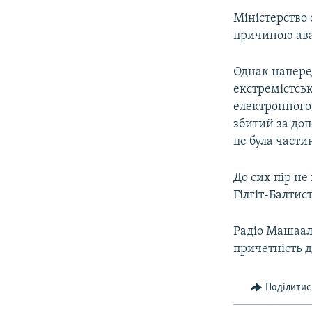
Міністерство
причиною авар
Однак наперед
екстремістськ
електронного 
збитий за до
це була част
До сих пір не
Гілгіт-Балтист
Радіо Машааль
причетність д
Поділитис