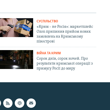
СУСПІЛЬСТВО
«Крим – не Росія»: маркетплейс
Ozon припинив прийом нових
замовлень на Кримському
півострові
ВІЙНА ТА КРИМ
Сорок днів, сорок ночей. Про
результати кримської операції з
примусу Росії до миру