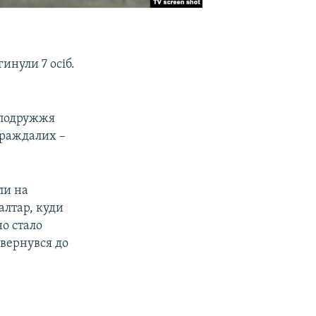
инули 7 осіб.
, подружжя
страждалих –
ли на
алтар, куди
о стало
овернувся до