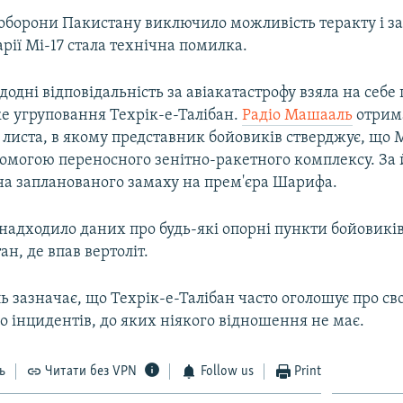
 оборони Пакистану виключило можливість теракту і з
ії Мі-17 стала технічна помилка.
одні відповідальність за авіакатастрофу взяла на себе
е угруповання Техрік-е-Талібан.
Радіо Машааль
отрим
листа, в якому представник бойовиків стверджує, що М
помогою переносного зенітно-ракетного комплексу. За 
ина запланованого замаху на прем'єра Шарифа.
 надходило даних про будь-які опорні пункти бойовиків
ан, де впав вертоліт.
 зазначає, що Техрік-е-Талібан часто оголошує про св
о інцидентів, до яких ніякого відношення не має.
ь
Читати без VPN
Follow us
Print