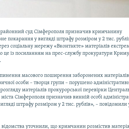
 районний суд Сімферополя призначив кримчанину
не покарання у вигляді штрафу розміром у 2 тис. рублі
рез соціальну мережу «Вконтакте» матеріалів екстрем
ро це із посиланням на прес-службу прокуратури Криму
.
пинення масового поширення заборонених матеріалі
зичної особи – творця групи – порушено адміністративн
 розгляду матеріалів прокурорської перевірки Центра
 міста Сімферополя призначив винній особі адміністр
игляді штрафу розміром у 2 тис. рублів», – повідомили 
і відомства уточнили, що кримчанин розмістив матері