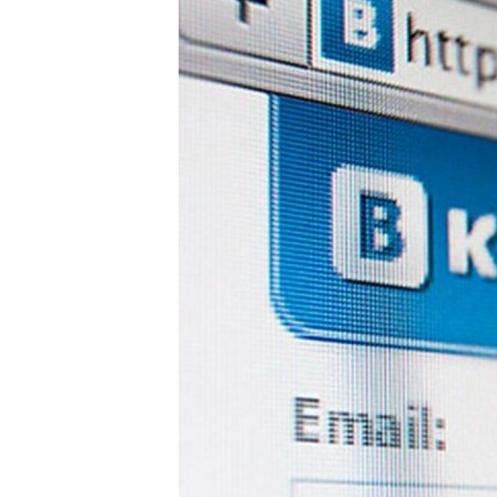
ВІДЕОУРОКИ «ELIFBE»
СВІДЧЕННЯ ОКУПАЦІЇ
УКРАЇНСЬКА ПРОБЛЕМА КРИМУ
ІНФОГРАФІКА