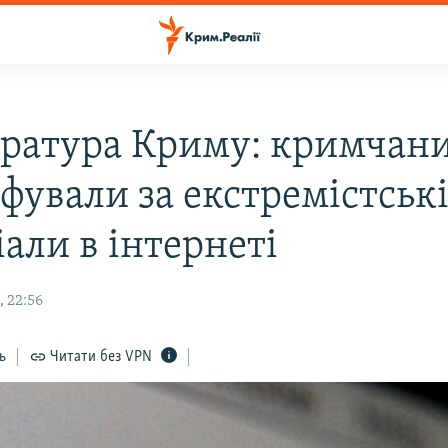
ратура Криму: кримчан
фували за екстремістськ
али в інтернеті
, 22:56
ь
Читати без VPN