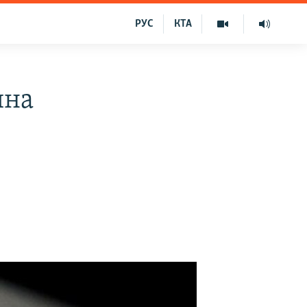
РУС
КТА
ина
і