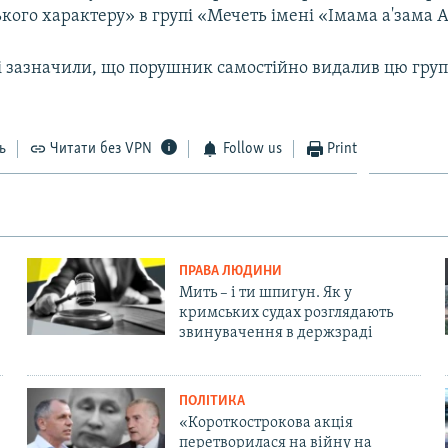
кого характеру» в групі «Мечеть імені «Імама а'зама А
і зазначили, що порушник самостійно видалив цю групу
ь
Читати без VPN
Follow us
Print
ПРАВА ЛЮДИНИ
Мить – і ти шпигун. Як у
кримських судах розглядають
звинувачення в держзраді
ПОЛІТИКА
«Короткострокова акція
перетворилася на війну на