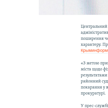
Центральний
адміністратив
поширення че
характеру. П
Крыминформ
«З метою при
міста щодо фі
результатами
районний суд
покарання у в
прокуратурі.
У прес-служб