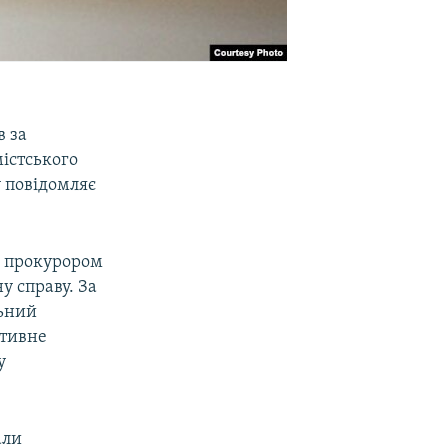
в за
істського
 повідомляє
в прокурором
у справу. За
льний
ативне
у
али