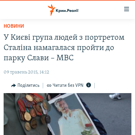
Доступність
посилання
Перейти
НОВИНИ
до
НОВИНИ
У Києві група людей з портретом
основного
ВОДА.КРИМ
матеріалу
Сталіна намагалася пройти до
ВІДЕО ТА ФОТО
Перейти
парку Слави – МВС
до
ПОЛІТИКА
основної
09 травень 2015, 14:12
БЛОГИ
навігації
Перейти
Поділитись
Читати без VPN
ПОГЛЯД
до
ІНТЕРВ'Ю
пошуку
ВСЕ ЗА ДЕНЬ
СПЕЦПРОЕКТИ
ЯК ОБІЙТИ БЛОКУВАННЯ
ДЕПОРТАЦІЯ