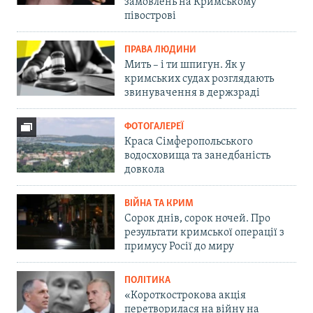
замовлень на Кримському
півострові
ПРАВА ЛЮДИНИ
Мить – і ти шпигун. Як у
кримських судах розглядають
звинувачення в держзраді
ФОТОГАЛЕРЕЇ
Краса Сімферопольського
водосховища та занедбаність
довкола
ВІЙНА ТА КРИМ
Сорок днів, сорок ночей. Про
результати кримської операції з
примусу Росії до миру
ПОЛІТИКА
«Короткострокова акція
перетворилася на війну на