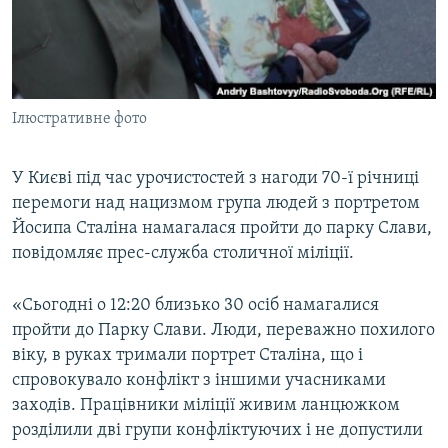
ВІДЕОУРОКИ «ELIFBE»
Русский
СВІДЧЕННЯ ОКУПАЦІЇ
Qırımtatar
УКРАЇНСЬКА ПРОБЛЕМА КРИМУ
Ілюстративне фото
ДОЛУЧАЙСЯ!
ІНФОГРАФІКА
У Києві під час урочистостей з нагоди 70-ї річниці
перемоги над нацизмом група людей з портретом
Усі сайти RFE/RL
Йосипа Сталіна намагалася пройти до парку Слави,
повідомляє прес-служба столичної міліції.
«Сьогодні о 12:20 близько 30 осіб намагалися
пройти до Парку Слави. Люди, переважно похилого
віку, в руках тримали портрет Сталіна, що і
спровокувало конфлікт з іншими учасниками
заходів. Працівники міліції живим ланцюжком
розділили дві групи конфліктуючих і не допустили