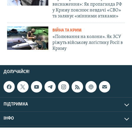
виснаження»: Як пропаганда РФ
у Криму пояснює невдачі «СВО»
та залякує «мінними атаками»
ВІЙНА ТА КРИМ
«Полювання на колони». Як ЗСУ
ріжуть військову логістику Росії в
Криму
ДОЛУЧАЙСЯ!
ПІДТРИМКА
ІНФО